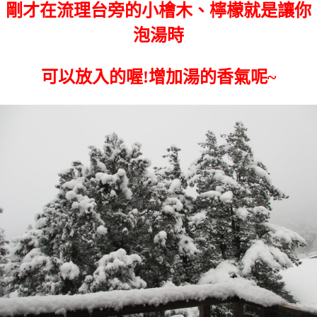
剛才在流理台旁的小檜木、檸檬就是讓你
泡湯時
可以放入的喔!增加湯的香氣呢~