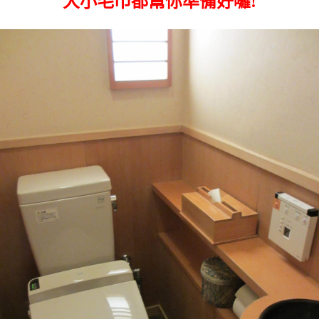
大小毛巾都幫你準備好囉!