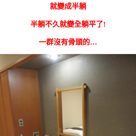
就變成半躺
半躺不久就變全躺平了!
一群沒有骨頭的…