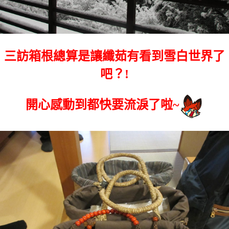
三訪箱根總算是讓纖茹有看到雪白世界了
吧？!
開心感動到都快要流淚了啦~