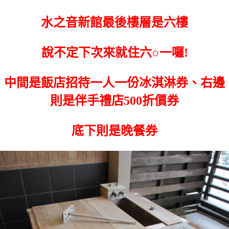
水之音新館最後樓層是六樓
說不定下次來就住六○一囉!
中間是飯店招待一人一份冰淇淋券、右邊
則是伴手禮店500折價券
底下則是晚餐券