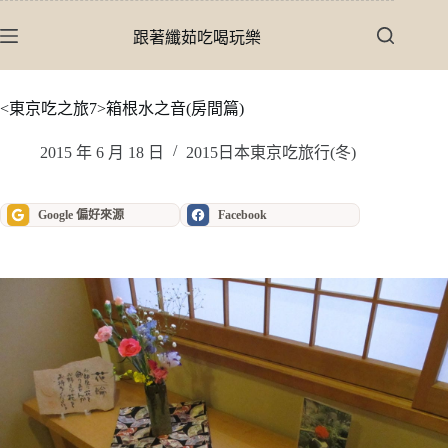
跳
至
跟著纖茹吃喝玩樂
主
要
內
<東京吃之旅7>箱根水之音(房間篇)
容
2015 年 6 月 18 日
2015日本東京吃旅行(冬)
Google 偏好來源
Facebook