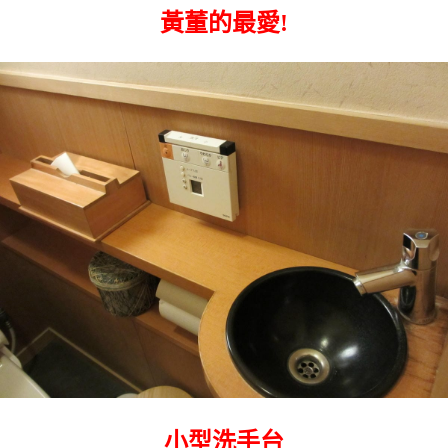
黃董的最愛!
小型洗手台