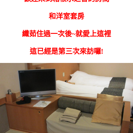
和洋室套房
纖茹住過一次後~就愛上這裡
這已經是第三次來訪囉!