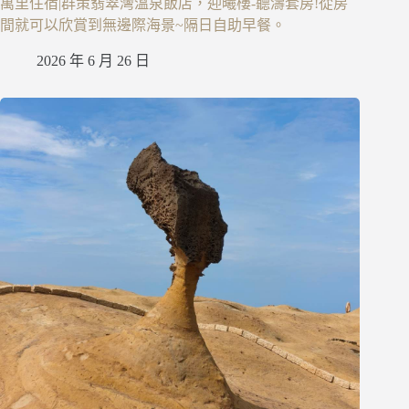
萬里住宿|群策翡翠灣溫泉飯店，迎曦樓-聽濤套房!從房
間就可以欣賞到無邊際海景~隔日自助早餐。
2026 年 6 月 26 日