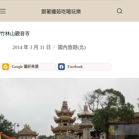
跳
至
跟著纖茹吃喝玩樂
主
要
內
竹林山觀音寺
容
2014 年 3 月 31 日
國內旅遊(北)
Google 偏好來源
Facebook