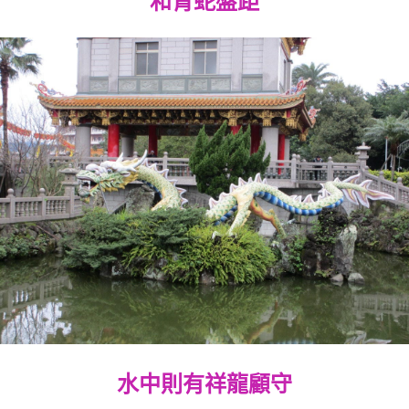
和青蛇盤距
水中則有祥龍顧守