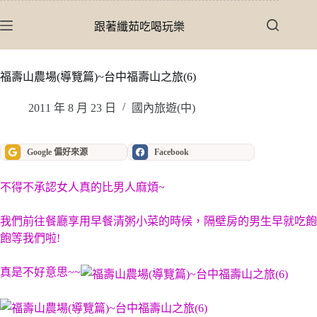
跳
至
跟著纖茹吃喝玩樂
主
要
內
福壽山農場(導覽篇)~台中福壽山之旅(6)
容
2011 年 8 月 23 日
國內旅遊(中)
Google 偏好來源
Facebook
不得不承認女人真的比男人麻煩~
我們前往餐廳享用早餐清粥小菜的時候，隔壁房的男生早就吃飽
飽等我們啦!
真是不好意思~~