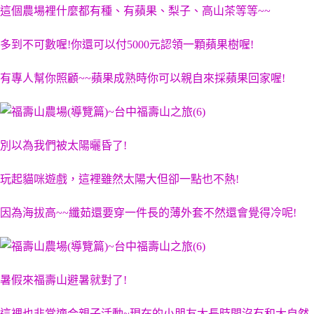
這個農場裡什麼都有種、有蘋果、梨子、高山茶等等~~
多到不可數喔!你還可以付5000元認領一顆蘋果樹喔!
有專人幫你照顧~~蘋果成熟時你可以親自來採蘋果回家喔!
別以為我們被太陽曬昏了!
玩起貓咪遊戲，這裡雖然太陽大但卻一點也不熱!
因為海拔高~~纖茹還要穿一件長的薄外套不然還會覺得冷呢!
暑假來福壽山避暑就對了!
這裡也非常適合親子活動~現在的小朋友太長時間沒有和大自然