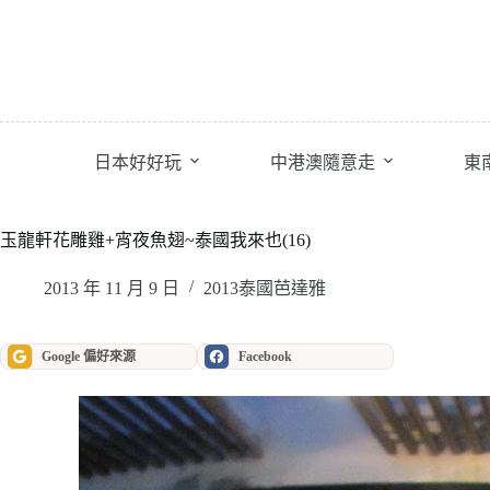
跳
至
主
要
內
容
日本好好玩
中港澳隨意走
東
玉龍軒花雕雞+宵夜魚翅~泰國我來也(16)
2013 年 11 月 9 日
2013泰國芭達雅
Google 偏好來源
Facebook