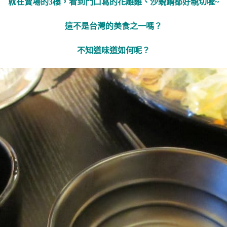
就在賣場的3樓，看到門口寫的花雕雞、沙蜆鍋都好親切喔~
這不是台灣的美食之一嗎？
不知道味道如何呢？