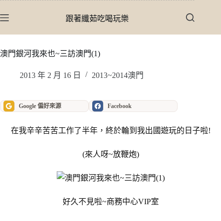
跳
至
跟著纖茹吃喝玩樂
主
要
內
澳門銀河我來也~三訪澳門(1)
容
2013 年 2 月 16 日
2013~2014澳門
Google 偏好來源
Facebook
在我辛辛苦苦工作了半年，終於輪到我出國遊玩的日子啦!
(來人呀~放鞭炮)
好久不見啦~商務中心VIP室