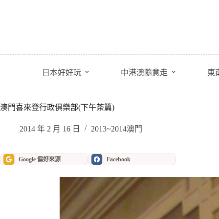
跳
至
主
要
內
容
日本好好玩
中港澳隨意走
東
澳門喜來登行政俱樂部(下午茶篇)
2014 年 2 月 16 日
2013~2014澳門
Google 偏好來源
Facebook