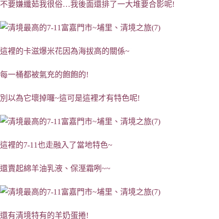
不要嫌纖茹我很俗…我後面還排了一大堆要合影呢!
這裡的卡滋爆米花因為海拔高的關係~
每一桶都被氣充的飽飽的!
別以為它壞掉囉~這可是這裡才有特色呢!
這裡的7-11也走融入了當地特色~
還賣起綿羊油乳液、保溼霜咧~~
還有清境特有的羊奶蛋捲!