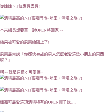
從娃娃、T恤應有盡有!
本來組長想要買一對OPEN將回家~~
結果被可愛的夙惠給阻止了!
夙惠最常說「你都快40歲的男人怎麼老愛這些小朋友的東西
呀？」
呵~~就是這樣才可愛嘛~
纖茹可最愛這頂清境特有的OPEN帽子說….