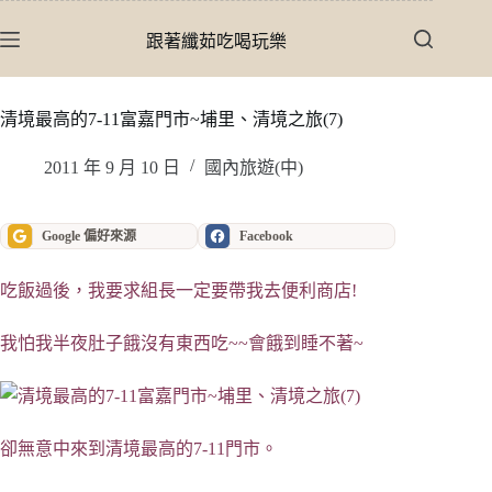
跳
至
跟著纖茹吃喝玩樂
主
要
內
清境最高的7-11富嘉門市~埔里、清境之旅(7)
容
2011 年 9 月 10 日
國內旅遊(中)
Google 偏好來源
Facebook
吃飯過後，我要求組長一定要帶我去便利商店!
我怕我半夜肚子餓沒有東西吃~~會餓到睡不著~
卻無意中來到清境最高的7-11門市。