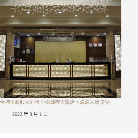
今埔里渡假大酒店|小鄉鎮裡大飯店，濃濃人情味兒~
2022 年 3 月 1 日