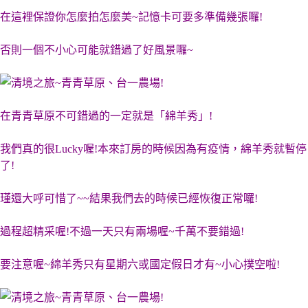
在這裡保證你怎麼拍怎麼美~記憶卡可要多準備幾張囉!
否則一個不小心可能就錯過了好風景囉~
在青青草原不可錯過的一定就是「綿羊秀」!
我們真的很Lucky喔!本來訂房的時候因為有疫情，綿羊秀就暫停
了!
瑾還大呼可惜了~~結果我們去的時候已經恢復正常囉!
過程超精采喔!不過一天只有兩場喔~千萬不要錯過!
要注意喔~綿羊秀只有星期六或國定假日才有~小心撲空啦!