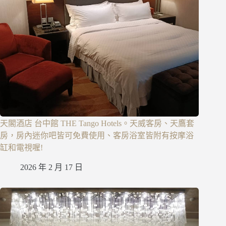
天閣酒店 台中館 THE Tango Hotels。天威客房、天鷹套
房，房內迷你吧皆可免費使用、客房浴室皆附有按摩浴
缸和電視喔!
2026 年 2 月 17 日