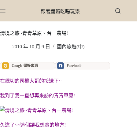
跳
至
跟著纖茹吃喝玩樂
主
要
內
清境之旅~青青草原、台一農場!
容
2010 年 10 月 9 日
國內旅遊(中)
Google 偏好來源
Facebook
在親切的司機大哥的接送下~
我到了我一直想再來訪的青青草原!
久違了~~這個讓我想念的地方!