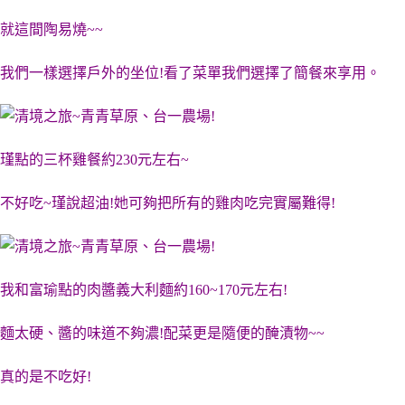
就這間陶易燒~~
我們一樣選擇戶外的坐位!看了菜單我們選擇了簡餐來享用。
瑾點的三杯雞餐約230元左右~
不好吃~瑾說超油!她可夠把所有的雞肉吃完實屬難得!
我和富瑜點的肉醬義大利麵約160~170元左右!
麵太硬、醬的味道不夠濃!配菜更是隨便的醃漬物~~
真的是不吃好!