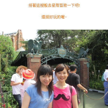
搭著這艘般去星際冒險一下吧!
還挺好玩的喔~