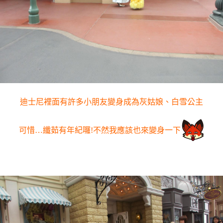
迪士尼裡面有許多小朋友變身成為灰姑娘、白雪公主
可惜…纖茹有年紀囉!不然我應該也來變身一下