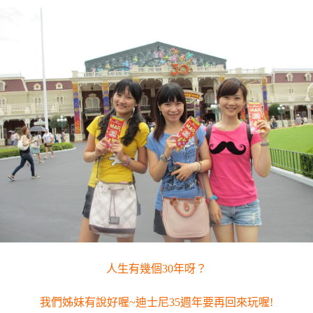
人生有幾個30年呀？
我們姊妹有說好喔~迪士尼35週年要再回來玩喔!