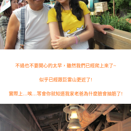
不過也不要開心的太早，雖然我們已經爬上來了~
似乎已經跟巨雷山更近了!
實際上…唉…等會你就知道我家老爸為什麼臉會抽筋了!