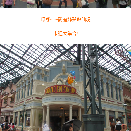
呀呼~~~愛麗絲夢遊仙境
卡通大集合!