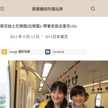
跳
至
跟著纖茹吃喝玩樂
主
要
內
東京迪士尼樂園(玩樂篇)~帶著老爸去東京(18)
容
2013 年 9 月 13 日
2013日本東京
Google 偏好來源
Facebook