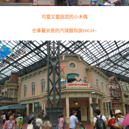
可愛又愛說謊的小木偶
也拿著米奇的汽球跟你說HIGH~