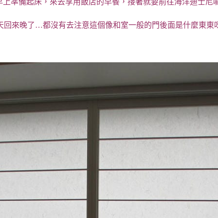
早上準備起床，來去享用飯店的早餐，接著就要前往海洋迪士尼囉
天回來晚了…都沒有去注意這個像和室一般的門後面是什麼東東