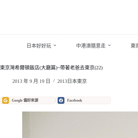
跳
至
主
要
內
容
日本好好玩
中港澳隨意走
東
東京灣希爾頓飯店(大廳篇)~帶著老爸去東京(22)
2013 年 9 月 19 日
2013日本東京
Google 偏好來源
Facebook