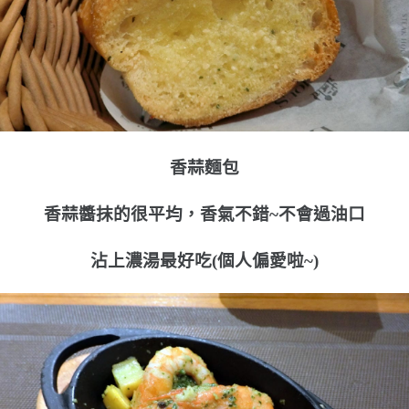
香蒜麵包
香蒜醬抹的很平均，香氣不錯~不會過油口
沾上濃湯最好吃(個人偏愛啦~)