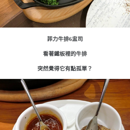
菲力牛排6盅司
看著鐵板裡的牛排
突然覺得它有點孤單？