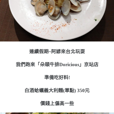
連續假期~阿諺來台北玩耍
我們跑來「朵頤牛排Doricious」京站店
準備吃好料!
白酒蛤蠣義大利麵(單點) 350元
價錢上偏高一些