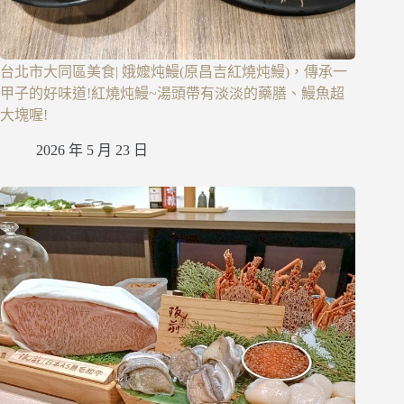
台北市大同區美食| 娥嬤炖鰻(原昌吉紅燒炖鰻)，傳承一
甲子的好味道!紅燒炖鰻~湯頭帶有淡淡的藥膳、鰻魚超
大塊喔!
2026 年 5 月 23 日