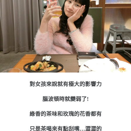
對女孩來說就有極大的影響力
腦波頓時就變弱了!
綠香的茶味和玫瑰的花香都有
只是茶喝來有點刮嘴…澀澀的