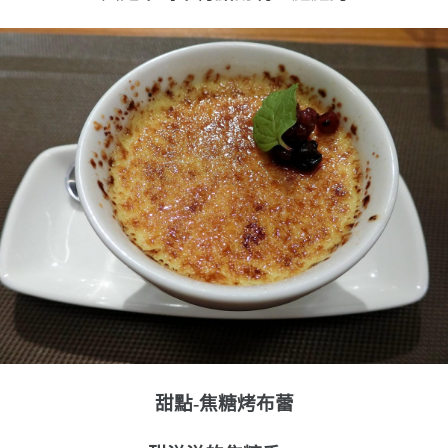
甜點-焦糖烤布蕾