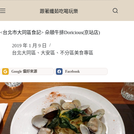
跳
至
跟著纖茹吃喝玩樂
主
要
內
<台北市大同區食記> 朵頤牛排Doricious(京站店)
容
2019 年 1 月 9 日
台北大同區、大安區、不分區美食專區
Google 偏好來源
Facebook