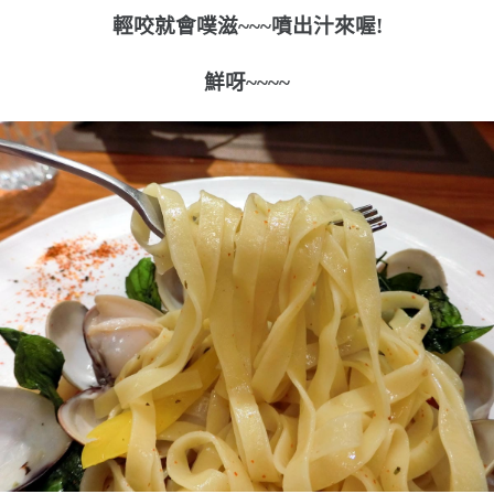
輕咬就會噗滋~~~噴出汁來喔!
鮮呀~~~~