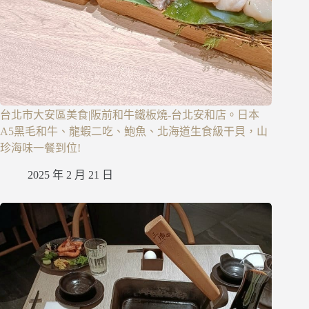
台北市大安區美食|阪前和牛鐵板燒-台北安和店。日本
A5黑毛和牛、龍蝦二吃、鮑魚、北海道生食級干貝，山
珍海味一餐到位!
2025 年 2 月 21 日