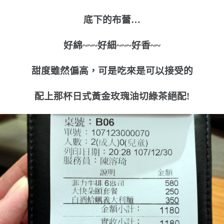
底下的布蕾…
好綿~~~好細~~~好香~~
甜度雖然偏高，可是吃來是可以接受的
配上那杯日式黃金玫瑰油切綠茶絕配!