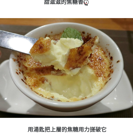
甜滋滋的焦糖香
用湯匙把上層的焦糖用力搓破它