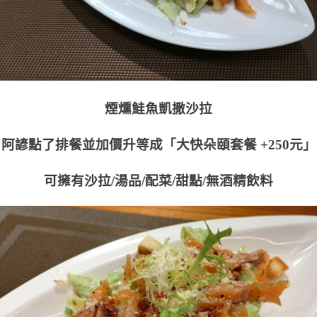
煙燻鮭魚凱撒沙拉
阿諺點了排餐並加價升等成「大快朵頤套餐 +250元」
可擁有沙拉/湯品/配菜/甜點/無酒精飲料