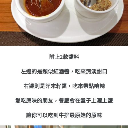
附上2款醬料
左邊的是類似紅酒醬，吃來清淡甜口
右邊則是芥末籽醬，吃來帶點嗆辣
愛吃原味的朋友，餐廳會在盤子上灑上鹽
讓你可以吃到牛排最原始的原味