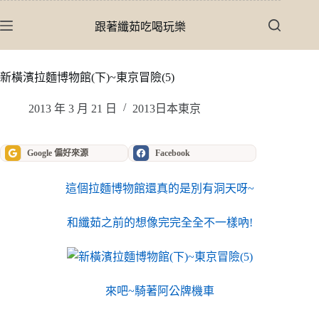
跳
至
跟著纖茹吃喝玩樂
主
要
內
新橫濱拉麵博物館(下)~東京冒險(5)
容
2013 年 3 月 21 日
2013日本東京
Google 偏好來源
Facebook
這個拉麵博物館還真的是別有洞天呀~
和纖茹之前的想像完完全全不一樣吶!
來吧~騎著阿公牌機車