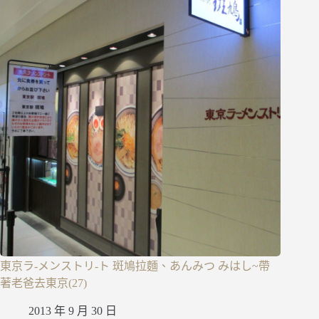
東京ラ-メンストリ-ト 斑鳩拉麵、あんみつ みはし~帶
著老爸去東京(27)
2013 年 9 月 30 日