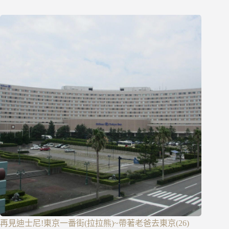
再見迪士尼!東京一番街(拉拉熊)~帶著老爸去東京(26)