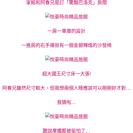
家銘和阿春兄是訂「驚豔巴洛克」房間
一房一車庫的設計
一進房的右手邊就有一個金碧輝煌的沙發椅
超大國王尺寸床一大張!
阿春兄雖然尺寸較大，但我想兩個人睡應該可以剛剛好才對…
我猜啦…
聽說摩鐵都被偷怕了…