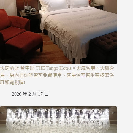
天閣酒店 台中館 THE Tango Hotels。天威客房、天鷹套
房，房內迷你吧皆可免費使用、客房浴室皆附有按摩浴
缸和電視喔!
2026 年 2 月 17 日