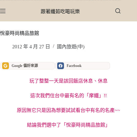
跳
至
跟著纖茹吃喝玩樂
主
要
內
悅豪時尚精品旅館
容
2012 年 4 月 27 日
國內旅遊(中)
Google 偏好來源
Facebook
玩了整整一天是該回飯店休息、休息
這次我們住台中最有名的「摩鐵」!!
原因無它只是因為想要試試看台中有名的名產~~
結論我們選中了「悅豪時尚精品旅館」