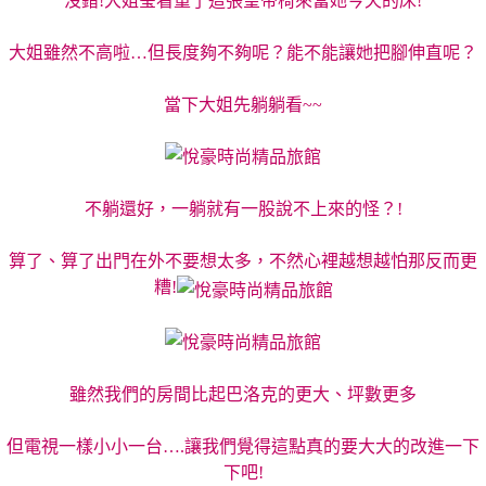
沒錯!大姐瑩看重了這張皇帝椅來當她今天的床!
大姐雖然不高啦…但長度夠不夠呢？能不能讓她把腳伸直呢？
當下大姐先躺躺看~~
不躺還好，一躺就有一股說不上來的怪？!
算了、算了出門在外不要想太多，不然心裡越想越怕那反而更
糟!
雖然我們的房間比起巴洛克的更大、坪數更多
但電視一樣小小一台….讓我們覺得這點真的要大大的改進一下
下吧!