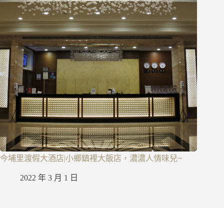
今埔里渡假大酒店|小鄉鎮裡大飯店，濃濃人情味兒~
2022 年 3 月 1 日