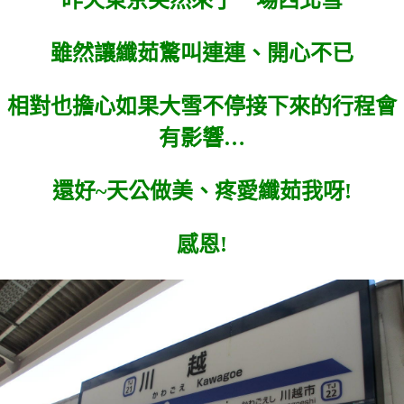
昨天東京突然來了一場西北雪
雖然讓纖茹驚叫連連、開心不已
相對也擔心如果大雪不停接下來的行程會
有影響…
還好~天公做美、疼愛纖茹我呀!
感恩!