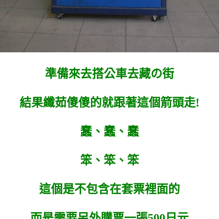
準備來去搭公車去藏の街
結果纖茹傻傻的就跟著這個箭頭走!
蠢、蠢、蠢
笨、笨、笨
這個是不包含在套票裡面的
而是需要另外購票一張500日元