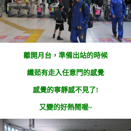
離開月台，準備出站的時候
纖茹有走入任意門的感覺
感覺的寧靜感不見了!
又變的好熱鬧喔~