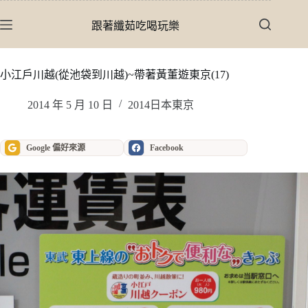
跳
至
跟著纖茹吃喝玩樂
主
要
內
小江戶川越(從池袋到川越)~帶著黃董遊東京(17)
容
2014 年 5 月 10 日
2014日本東京
Google 偏好來源
Facebook