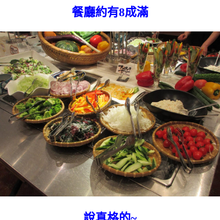
餐廳約有8成滿
說真格的~