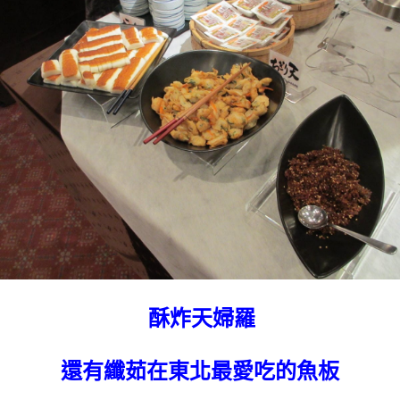
酥炸天婦羅
還有纖茹在東北最愛吃的魚板