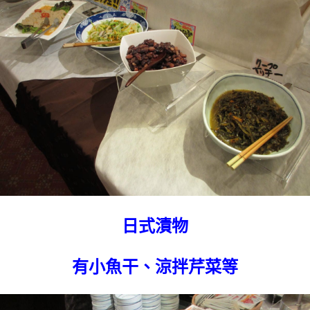
日式漬物
有小魚干、涼拌芹菜等