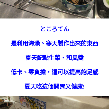
ところてん
是利用海澡、寒天製作出來的東西
夏天配點生菜、和風醬
低卡、零負擔，還可以提高飽足感
夏天吃這個開胃又健康!