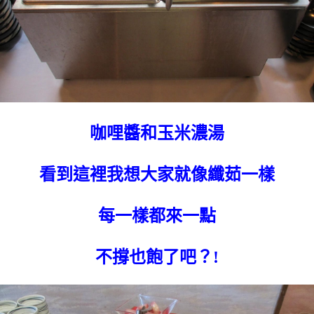
咖哩醬和玉米濃湯
看到這裡我想大家就像纖茹一樣
每一樣都來一點
不撐也飽了吧？!