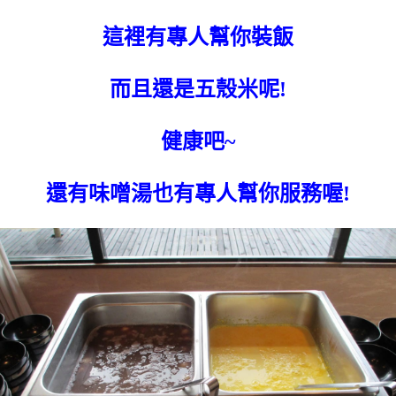
這裡有專人幫你裝飯
而且還是五殼米呢!
健康吧~
還有味噌湯也有專人幫你服務喔!