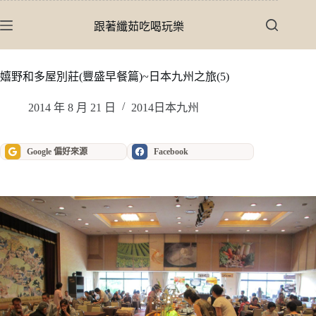
跳
至
跟著纖茹吃喝玩樂
主
要
內
嬉野和多屋別莊(豐盛早餐篇)~日本九州之旅(5)
容
2014 年 8 月 21 日
2014日本九州
Google 偏好來源
Facebook