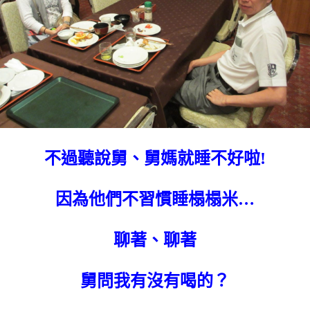
不過聽說舅、舅媽就睡不好啦!
因為他們不習慣睡榻榻米…
聊著、聊著
舅問我有沒有喝的？