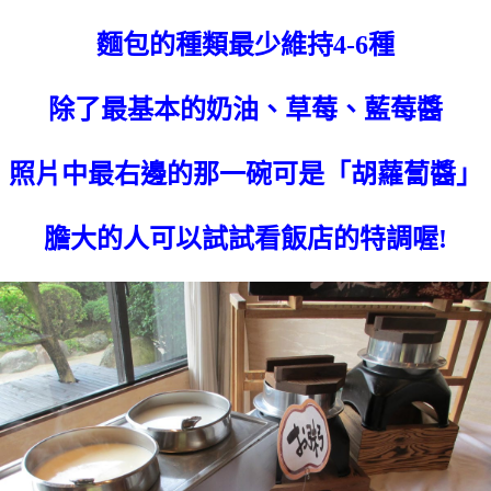
麵包的種類最少維持4-6種
除了最基本的奶油、草莓、藍莓醬
照片中最右邊的那一碗可是「胡蘿蔔醬」
膽大的人可以試試看飯店的特調喔!