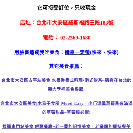
它可接受訂位，只收現金
店址：台北市大安區羅斯福路三段183號
電話： 02-2369-1680
用臉書追蹤我吃美食：
纖辜一定瑩
(快來、快來)
其它美食推薦：
台北市大安區古亭站美食|水粵香粵式料理•港式飲茶~隱身在台北師
範大學裡美食餐廳!
台北市大安區美食|木易子食所 Mood Easy，小巧溫馨草莓季有滿滿
的草莓甜品~草莓控必衝
!
捷運東門站美食|銀翼餐廳~老一輩的記憶美食，老餐廳的堅持與美