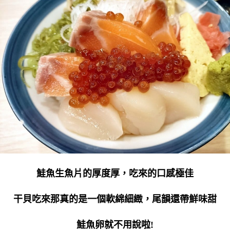
鮭魚生魚片的厚度厚，吃來的口感極佳
干貝吃來那真的是一個軟綿細緻，尾韻還帶鮮味甜
鮭魚卵就不用說啦!