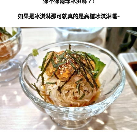
像不像兩球冰淇淋？!
如果是冰淇淋那可就真的是高檔冰淇淋囉~