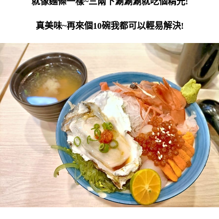
就像麵條一樣~三兩下涮涮涮就吃個精光!
真美味~再來個10碗我都可以輕易解決!