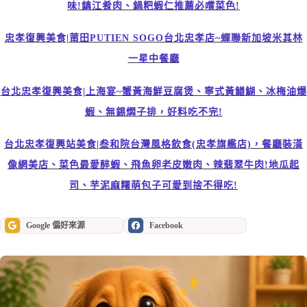
味!鎮江肴肉、鍋粑蝦仁推薦必嚐菜色!
忠孝復興美食|莆田PUTIEN SOGO台北忠孝店~蟬聯新加坡米其林
一星中餐廳
台北忠孝復興美食|上海宴~蟹黃海鮮豆腐煲、寧式黃鱔鰗、冰梅油爆
蝦、無錫燜子排，好料吃不完!
台北忠孝復興站美食|叁和院台灣風格飲食(忠孝旗艦店)，餐廳裝潢
像網美店、菜色最愛醉蝦、飛魚卵老皮嫩肉、辣翡翠牛肉!地瓜起
司、芋泥麻糬萌包子可愛到捨不得吃!
Google 偏好來源
Facebook