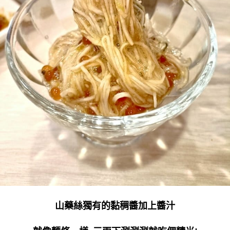
山藥絲獨有的黏稠醬加上醬汁