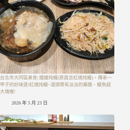
台北市大同區美食| 娥嬤炖鰻(原昌吉紅燒炖鰻)，傳承一
甲子的好味道!紅燒炖鰻~湯頭帶有淡淡的藥膳、鰻魚超
大塊喔!
2026 年 5 月 23 日