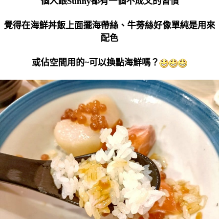
個人跟Sunny都有一個不成文的習慣
覺得在海鮮丼飯上面擺海帶絲、牛蒡絲好像單純是用來
配色
或佔空間用的~可以換點海鮮嗎？