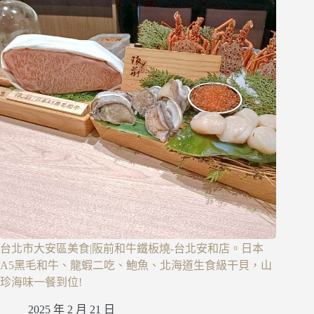
台北市大安區美食|阪前和牛鐵板燒-台北安和店。日本
A5黑毛和牛、龍蝦二吃、鮑魚、北海道生食級干貝，山
珍海味一餐到位!
2025 年 2 月 21 日