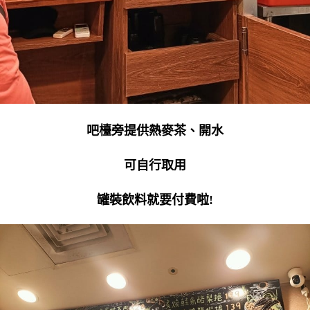
吧檯旁提供熱麥茶、開水
可自行取用
罐裝飲料就要付費啦!