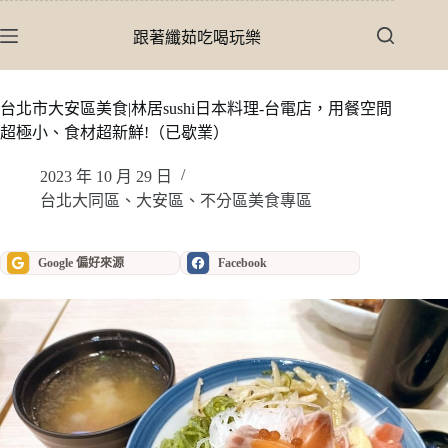
跳
至
跟著纖茹吃喝玩樂
主
要
內
台北市大安區美食|林居sushi日本料理-台電店，用餐空間
容
超極小、食材超新鮮!（已歇業）
2023 年 10 月 29 日
台北大同區、大安區、不分區美食專區
Google 偏好來源
Facebook