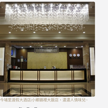
今埔里渡假大酒店|小鄉鎮裡大飯店，濃濃人情味兒~