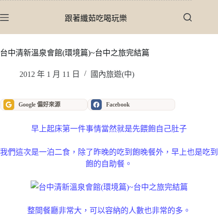
跳
至
跟著纖茹吃喝玩樂
主
要
內
台中清新溫泉會館(環境篇)~台中之旅完結篇
容
2012 年 1 月 11 日
國內旅遊(中)
Google 偏好來源
Facebook
早上起床第一件事情當然就是先餵飽自己肚子
我們這次是一泊二食，除了昨晚的吃到飽晚餐外，早上也是吃到
飽的自助餐。
整間餐廳非常大，可以容納的人數也非常的多。