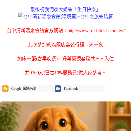
最後祝我們家大姐瑩「生日快樂」
台中清新溫泉會館官方網站：
http://www.freshfields.com.tw/
此次參加的為飯店套裝行程二天一夜
加床一張(含早晚餐)、升等景觀套房共三人入住
共9700元(已含10%服務費)供大家參考。
Google 偏好來源
Facebook