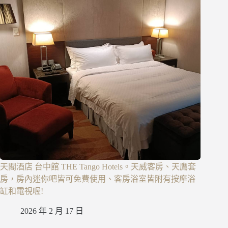
天閣酒店 台中館 THE Tango Hotels。天威客房、天鷹套
房，房內迷你吧皆可免費使用、客房浴室皆附有按摩浴
缸和電視喔!
2026 年 2 月 17 日