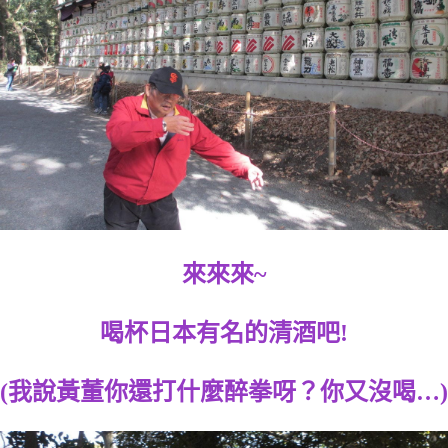
來來來~
喝杯日本有名的清酒吧!
(我說黃董你還打什麼醉拳呀？你又沒喝…)