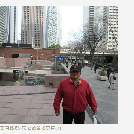
東京鐵塔~帶著黃董遊東京(21)