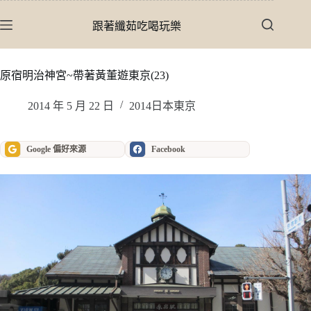
跳
至
跟著纖茹吃喝玩樂
主
要
內
原宿明治神宮~帶著黃董遊東京(23)
容
2014 年 5 月 22 日
2014日本東京
Google 偏好來源
Facebook