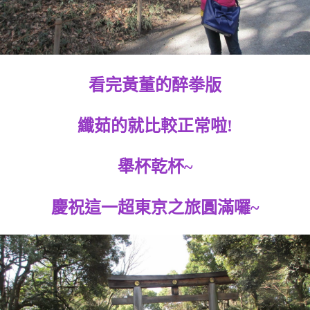
看完黃董的醉拳版
纖茹的就比較正常啦!
舉杯乾杯~
慶祝這一超東京之旅圓滿囉~