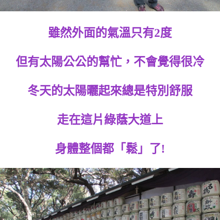
雖然外面的氣溫只有2度
但有太陽公公的幫忙，不會覺得很冷
冬天的太陽曬起來總是特別舒服
走在這片綠蔭大道上
身體整個都「鬆」了!