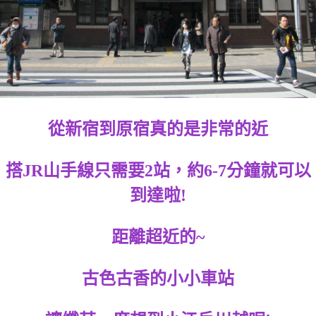
從新宿到原宿真的是非常的近
搭JR山手線只需要2站，約6-7分鐘就可以
到達啦!
距離超近的~
古色古香的小小車站