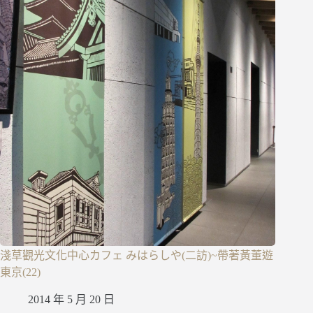
淺草觀光文化中心カフェ みはらしや(二訪)~帶著黃董遊
東京(22)
2014 年 5 月 20 日