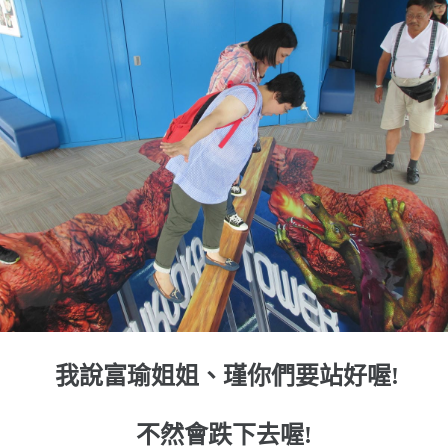
我說富瑜姐姐、瑾你們要站好喔!
不然會跌下去喔!