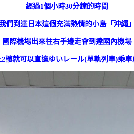
經過1個小時30分鐘的時間
我們到達日本這個充滿熱情的小島「沖繩
國際機場出來往右手邊走會到達國內機場
上2樓就可以直達ゆいレール(單軌列車)乘車