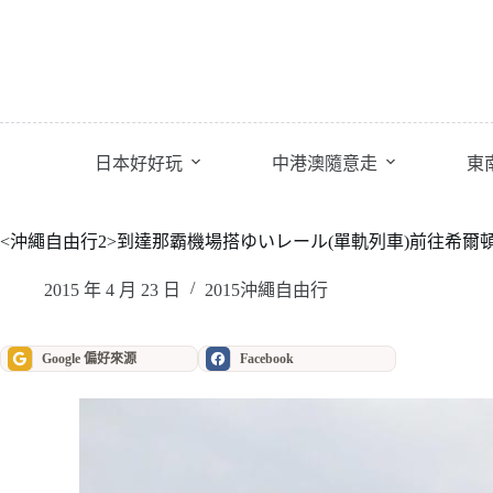
跳
至
主
要
內
容
日本好好玩
中港澳隨意走
東
<沖繩自由行2>到達那霸機場搭ゆいレール(單軌列車)前往希爾頓Double T
2015 年 4 月 23 日
2015沖繩自由行
Google 偏好來源
Facebook