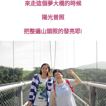
來走這個夢大橋的時候
陽光普照
把整遍山頭照的發亮耶!