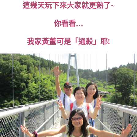
這幾天玩下來大家就更熟了~
你看看…
我家黃董可是「通殺」耶!