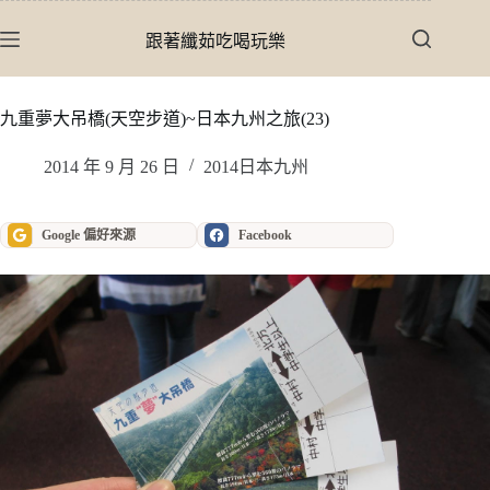
跳
至
跟著纖茹吃喝玩樂
主
要
內
九重夢大吊橋(天空步道)~日本九州之旅(23)
容
2014 年 9 月 26 日
2014日本九州
Google 偏好來源
Facebook