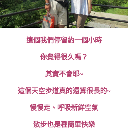
這個我們停留約一個小時
你覺得很久嗎？
其實不會耶~
這個天空步道真的還算很長的~
慢慢走、呼吸新鮮空氣
散步也是種簡單快樂