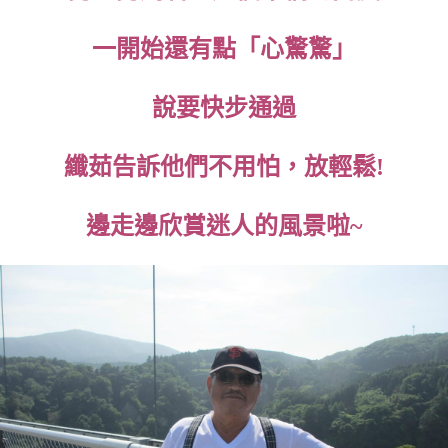
一開始還有點「心驚驚」
說要快步通過
纖茹告訴他們不用怕，放輕鬆!
邊走邊欣賞迷人的風景啦~