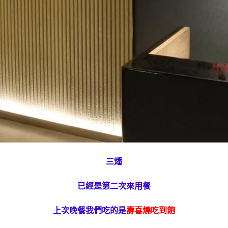
三燔
已經是第二次來用餐
上次晚餐我們吃的是
壽喜燒吃到飽