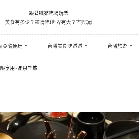
跟著纖茹吃喝玩樂
美食有多少？盡情吃!世界有大？盡興玩!
南亞隨便玩
台灣美食吃透透
台灣旅遊
限享用~晶泉丰旅