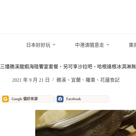
跳
至
主
要
內
容
日本好好玩
中港澳隨意走
東
三燔礁溪龍蝦海陸饗宴套餐、另可享沙拉吧、哈根達根冰淇淋無
2021 年 9 月 21 日
礁溪、宜蘭、羅東、花蓮食記
Google 偏好來源
Facebook