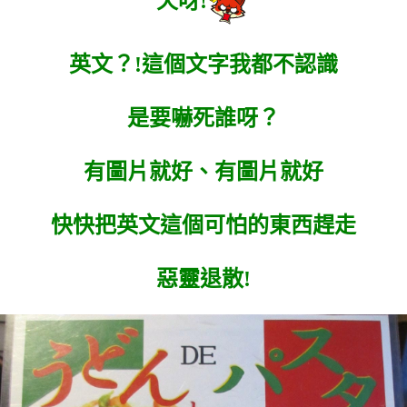
天呀!
英文？!這個文字我都不認識
是要嚇死誰呀？
有圖片就好、有圖片就好
快快把英文這個可怕的東西趕走
惡靈退散!