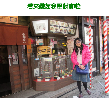
看來纖茹我壓對寶啦!