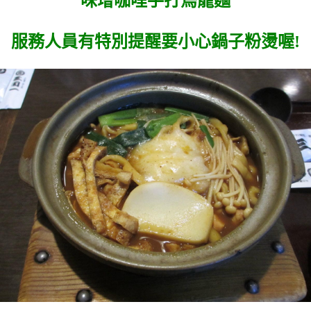
味增咖哩手打烏龍麵
服務人員有特別提醒要小心鍋子粉燙喔!