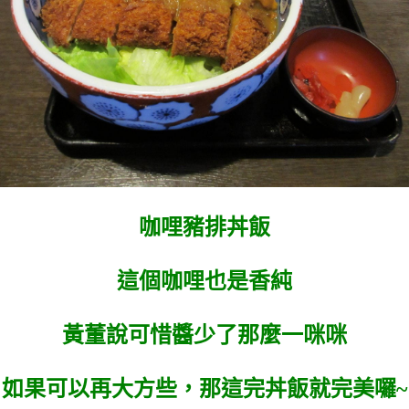
咖哩豬排丼飯
這個咖哩也是香純
黃董說可惜醬少了那麼一咪咪
如果可以再大方些，那這完丼飯就完美囉~