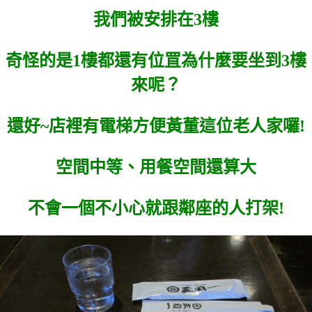
我們被安排在3樓
奇怪的是1樓都還有位罝為什麼要坐到3樓
來呢？
還好~店裡有電梯方便黃董這位老人家囉!
空間中等、用餐空間還算大
不會一個不小心就跟鄰座的人打架!