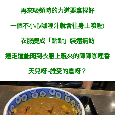
再來吸麵時的力道要拿捏好
一個不小心咖哩汁就會往身上噴喔!
衣服變成「點點」裝還無妨
邊走還能聞到衣服上飄來的陣陣咖哩香
天兒呀~誰受的鳥呀？