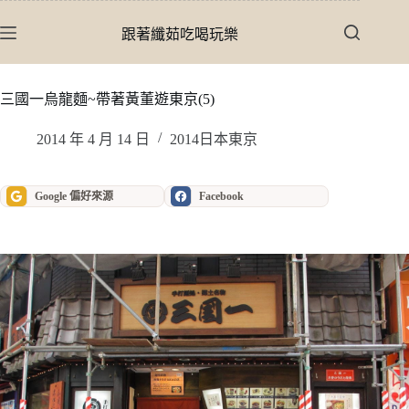
跳
至
跟著纖茹吃喝玩樂
主
要
內
三國一烏龍麵~帶著黃董遊東京(5)
容
2014 年 4 月 14 日
2014日本東京
Google 偏好來源
Facebook