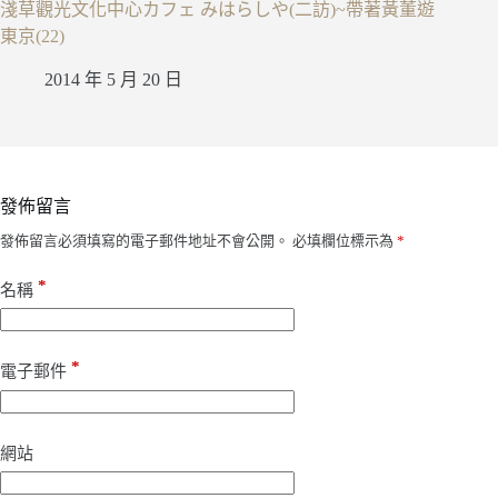
淺草觀光文化中心カフェ みはらしや(二訪)~帶著黃董遊
東京(22)
2014 年 5 月 20 日
發佈留言
發佈留言必須填寫的電子郵件地址不會公開。
必填欄位標示為
*
*
名稱
*
電子郵件
網站