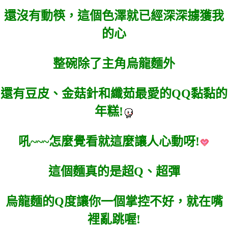
還沒有動筷，這個色澤就已經深深擄獲我
的心
整碗除了主角烏龍麵外
還有豆皮、金菇針和纖茹最愛的QQ黏黏的
年糕!
吼~~~怎麼覺看就這麼讓人心動呀!
這個麵真的是超Q、超彈
烏龍麵的Q度讓你一個掌控不好，就在嘴
裡亂跳喔!