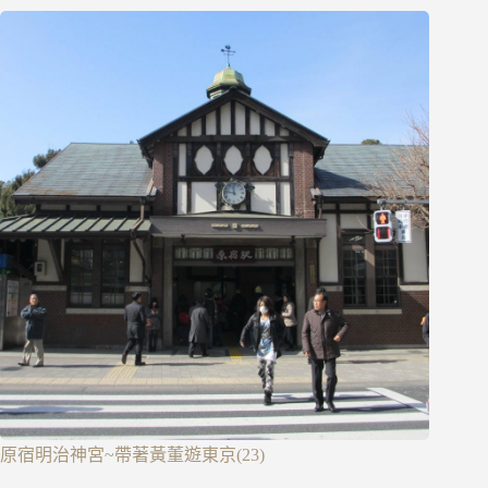
原宿明治神宮~帶著黃董遊東京(23)