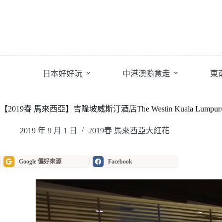
跳
至
主
要
內
容
日本好好玩
中港澳隨意走
東
【2019春 馬來西亞】吉隆坡威斯汀酒店The Westin Kuala Lumpur/T
2019 年 9 月 1 日
2019春 馬來西亞大紅花
Google 偏好來源
Facebook