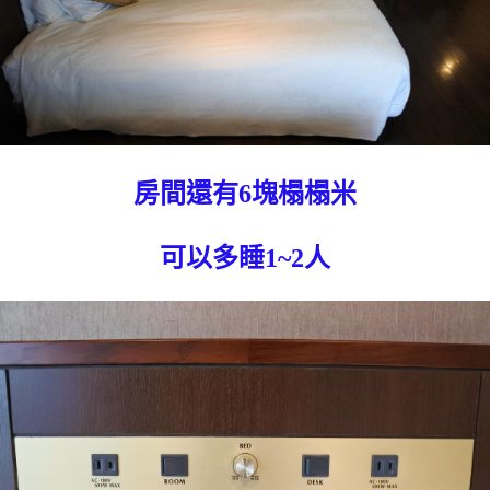
房間還有6塊榻榻米
可以多睡1~2人