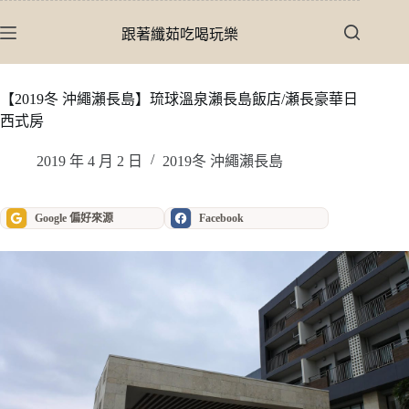
跳
至
跟著纖茹吃喝玩樂
主
要
內
【2019冬 沖繩瀨長島】琉球溫泉瀨長島飯店/瀬長豪華日
容
西式房
2019 年 4 月 2 日
2019冬 沖繩瀨長島
Google 偏好來源
Facebook