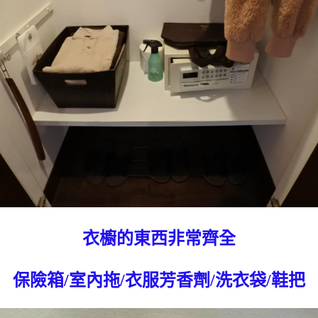
衣櫥的東西非常齊全
保險箱/室內拖/衣服芳香劑/洗衣袋/鞋把