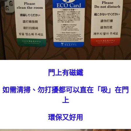
門上有磁鐵
如需清掃、勿打擾都可以直在「吸」在門
上
環保又好用