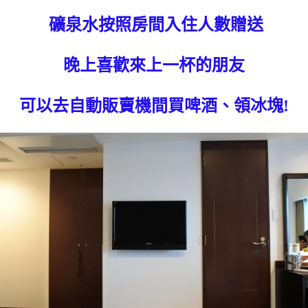
礦泉水按照房間入住人數贈送
晚上喜歡來上一杯的朋友
可以去自動販賣機間買啤酒、領冰塊!