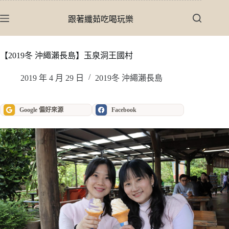
跳
至
跟著纖茹吃喝玩樂
主
要
內
【2019冬 沖繩瀨長島】玉泉洞王國村
容
2019 年 4 月 29 日
2019冬 沖繩瀨長島
Google 偏好來源
Facebook