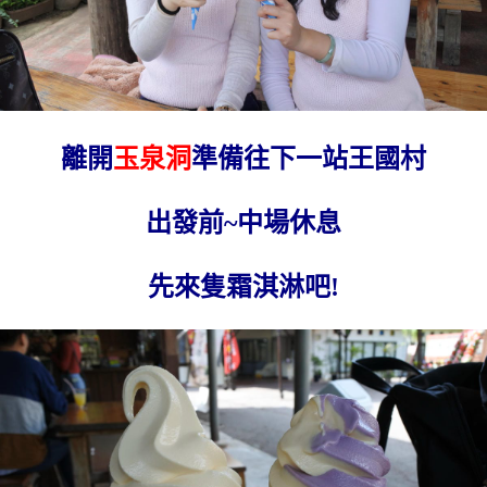
離開
玉泉洞
準備往下一站王國村
出發前~中場休息
先來隻霜淇淋吧!