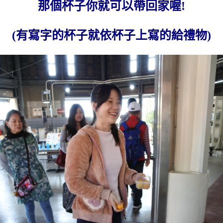
那個杯子你就可以帶回家喔!
(有寫字的杯子就依杯子上寫的給禮物)