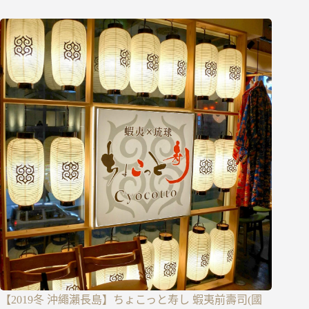
【2019冬 沖繩瀨長島】ちょこっと寿し 蝦夷前壽司(國