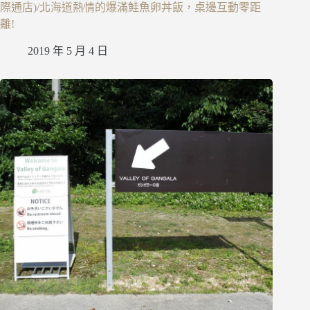
際通店)/北海道熱情的爆滿鮭魚卵丼飯，桌邊互動零距
離!
2019 年 5 月 4 日