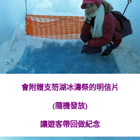
會附贈支笏湖冰濤祭的明信片
(隨機發放)
讓遊客帶回做紀念