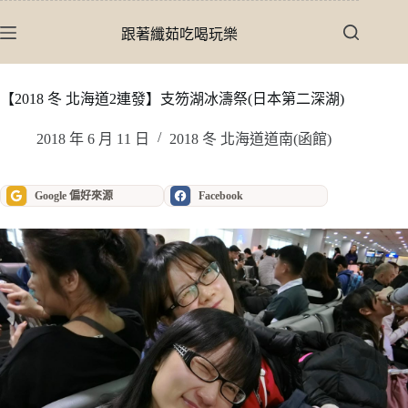
跳
至
跟著纖茹吃喝玩樂
主
要
內
【2018 冬 北海道2連發】支笏湖冰濤祭(日本第二深湖)
容
2018 年 6 月 11 日
2018 冬 北海道道南(函館)
Google 偏好來源
Facebook