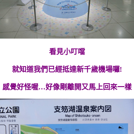
看見小叮噹
就知道我們已經抵達新千歲機場囉!
感覺好怪喔…好像剛離開又馬上回來一樣