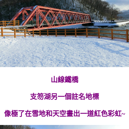
山線鐵橋
支笏湖另一個註名地標
像極了在雪地和天空畫出一道紅色彩虹~