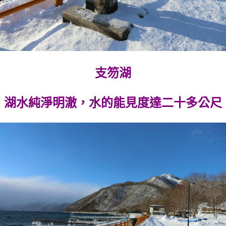
支笏湖
湖水純淨明澈，水的能見度達二十多公尺