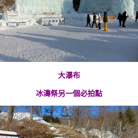
大瀑布
冰濤祭另一個必拍點