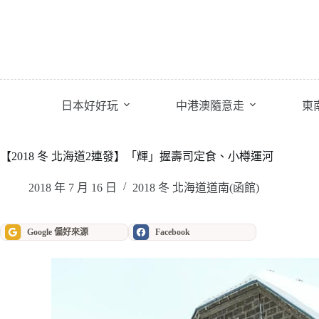
跳
至
主
要
內
容
日本好好玩
中港澳隨意走
東
【2018 冬 北海道2連發】「輝」握壽司定食、小樽運河
2018 年 7 月 16 日
2018 冬 北海道道南(函館)
Google 偏好來源
Facebook