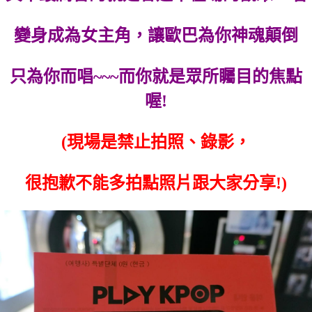
變身成為女主角，讓歐巴為你神魂顛倒
只為你而唱~~~而你就是眾所矚目的焦點
喔!
(現場是禁止拍照、錄影，
很抱歉不能多拍點照片跟大家分享!)