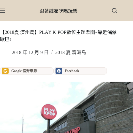
跳
至
跟著纖茹吃喝玩樂
主
要
內
【2018夏 濟州島】PLAY K-POP數位主題樂園~靠近偶像
容
歐巴!
2018 年 12 月 9 日
2018 夏 濟洲島
Google 偏好來源
Facebook