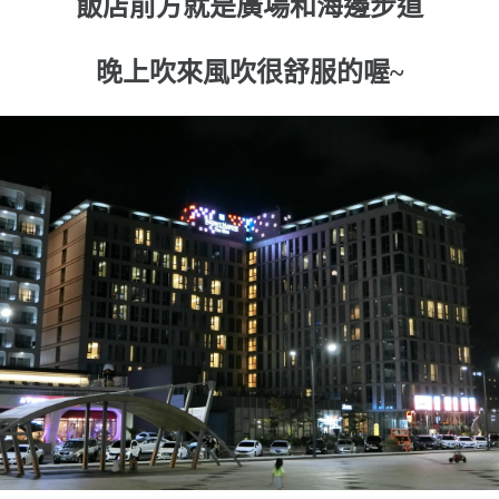
飯店前方就是廣場和海邊步道
晚上吹來風吹很舒服的喔~