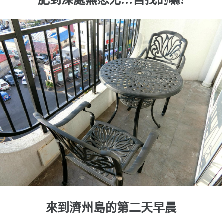
肥到深處無怨尤…自找的嘛!
來到濟州島的第二天早晨