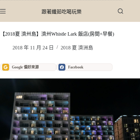
跳
至
跟著纖茹吃喝玩樂
主
要
內
【2018夏 濟州島】濟州Whistle Lark 飯店(房間+早餐)
容
2018 年 11 月 24 日
2018 夏 濟洲島
Google 偏好來源
Facebook