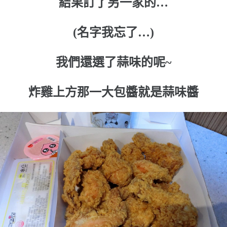
結果訂了另一家的…
(名字我忘了…)
我們還選了蒜味的呢~
炸雞上方那一大包醬就是蒜味醬