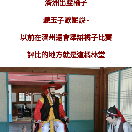
濟洲出產橘子
聽玉子歐妮說~
以前在濟州還會舉辦橘子比賽
評比的地方就是這橘林堂