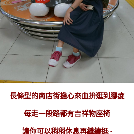
長條型的商店街擔心來血拚逛到腳痠
每走一段路都有吉祥物座椅
讓你可以稍稍休息再繼續逛~