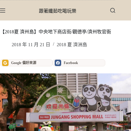
跳
至
跟著纖茹吃喝玩樂
主
要
內
【2018夏 濟州島】中央地下商店街/觀德亭/濟州牧官衙
容
2018 年 11 月 21 日
2018 夏 濟洲島
Google 偏好來源
Facebook