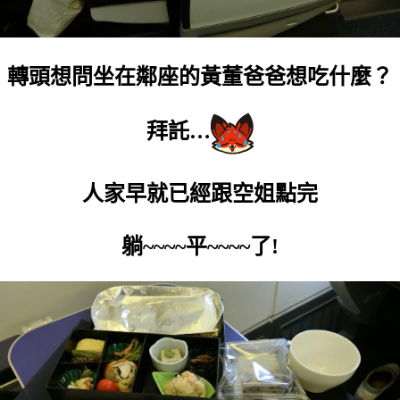
轉頭想問坐在鄰座的黃董爸爸想吃什麼？
拜託…
人家早就已經跟空姐點完
躺~~~~平~~~~了!