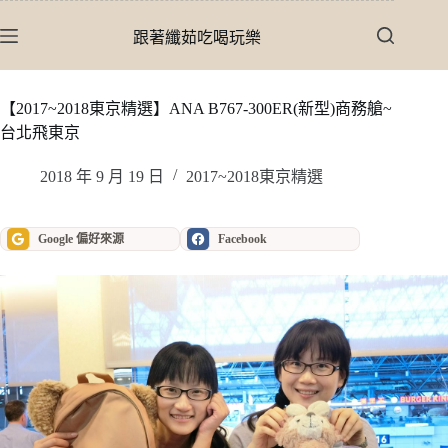
跳
至
跟著纖茹吃喝玩樂
主
要
內
【2017~2018東京精選】ANA B767-300ER(新型)商務艙~
容
台北飛東京
2018 年 9 月 19 日
2017~2018東京精選
Google 偏好來源
Facebook