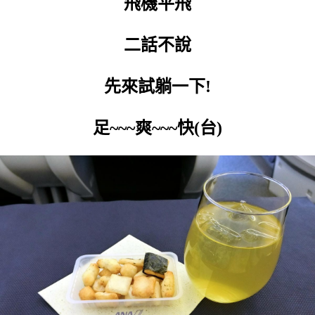
飛機平飛
二話不說
先來試躺一下!
足~~~爽~~~快(台)