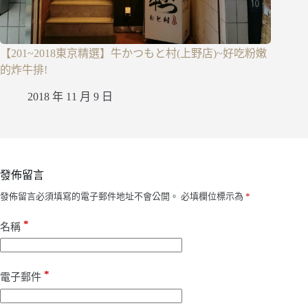
【201~2018東京精選】牛かつもと村(上野店)~好吃粉嫩
的炸牛排!
2018 年 11 月 9 日
發佈留言
發佈留言必須填寫的電子郵件地址不會公開。
必填欄位標示為
*
*
名稱
*
電子郵件