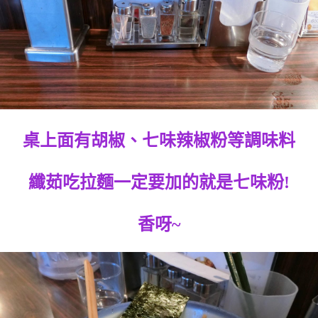
桌上面有胡椒、七味辣椒粉等調味料
纖茹吃拉麵一定要加的就是七味粉!
香呀~