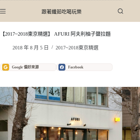
跳
至
跟著纖茹吃喝玩樂
主
要
內
【2017~2018東京精選】 AFURI 阿夫利柚子鹽拉麵
容
2018 年 8 月 5 日
2017~2018東京精選
Google 偏好來源
Facebook