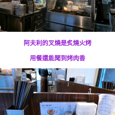
阿夫利的叉燒是炙燒火烤
用餐還能聞到烤肉香