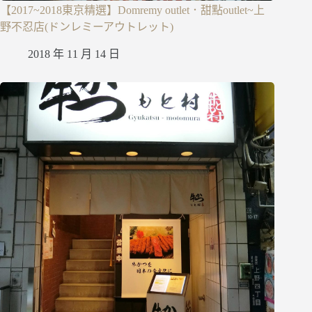
【2017~2018東京精選】Domremy outlet．甜點outlet~上
野不忍店(ドンレミーアウトレット)
2018 年 11 月 14 日