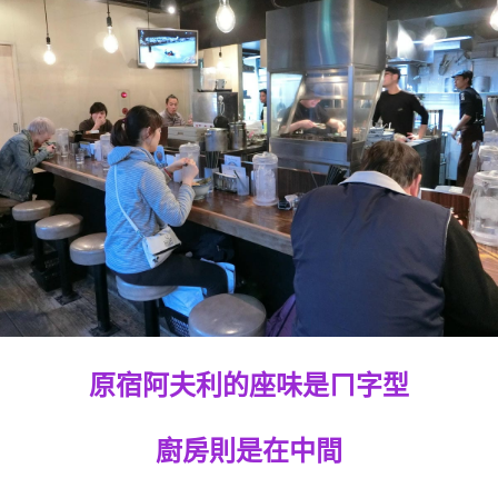
原宿阿夫利的座味是ㄇ字型
廚房則是在中間