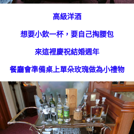
高級洋酒
想要小飲一杯，要自己掏腰包
來這裡慶祝結婚週年
餐廳會準備桌上單朵玫瑰做為小禮物