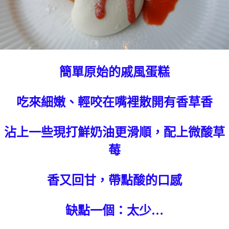
簡單原始的戚風蛋糕
吃來細嫩、輕咬在嘴裡散開有香草香
沾上一些現打鮮奶油更滑順，配上微酸草
莓
香又回甘，帶點酸的口感
缺點一個：太少…