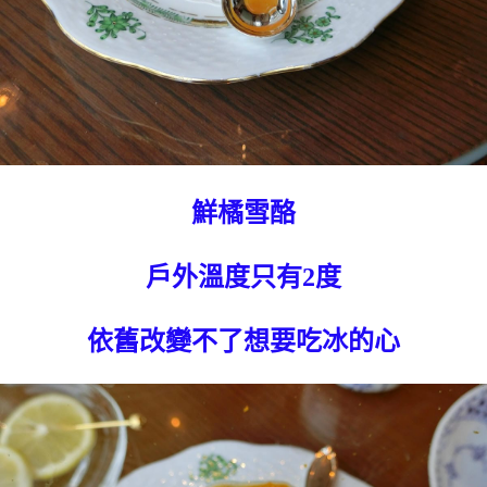
鮮橘雪酪
戶外溫度只有2度
依舊改變不了想要吃冰的心