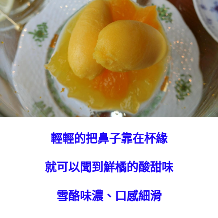
輕輕的把鼻子靠在杯緣
就可以聞到鮮橘的酸甜味
雪酪味濃、口感細滑