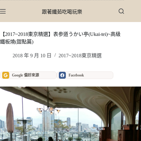
跳
至
跟著纖茹吃喝玩樂
主
要
內
【2017~2018東京精選】表参道うかい亭(Ukai-tei)~高級
容
鐵板燒(甜點篇)
2018 年 9 月 10 日
2017~2018東京精選
Google 偏好來源
Facebook