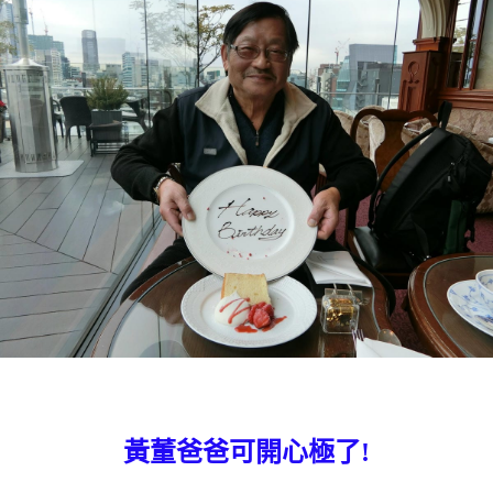
黃董爸爸可開心極了!