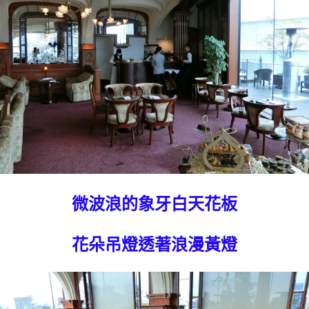
微波浪的象牙白天花板
花朵吊燈透著浪漫黃燈