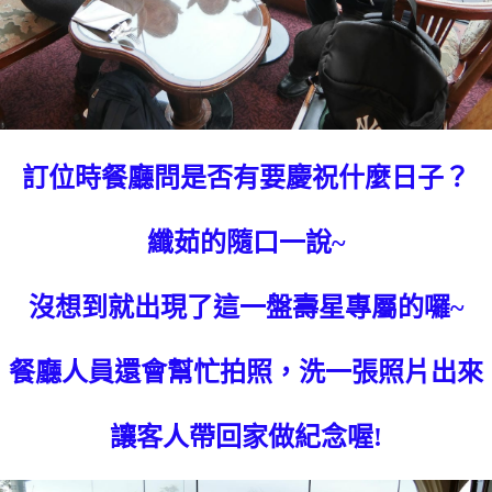
訂位時餐廳問是否有要慶祝什麼日子？
纖茹的隨口一說~
沒想到就出現了這一盤壽星專屬的囉~
餐廳人員還會幫忙拍照，洗一張照片出來
讓客人帶回家做紀念喔!