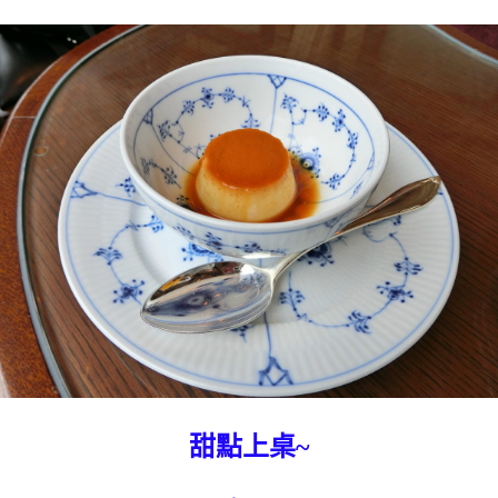
甜點上桌~