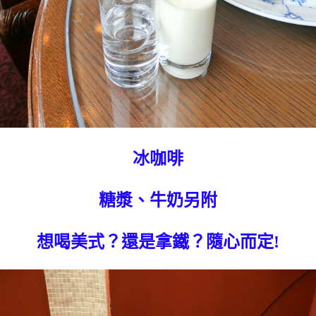
冰咖啡
糖漿、牛奶另附
想喝美式？還是拿鐵？隨心而定!