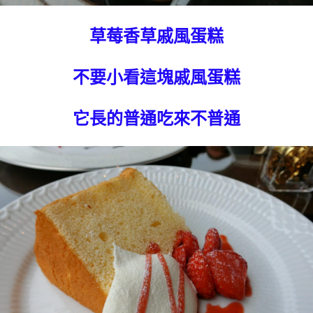
草莓香草戚風蛋糕
不要小看這塊戚風蛋糕
它長的普通吃來不普通