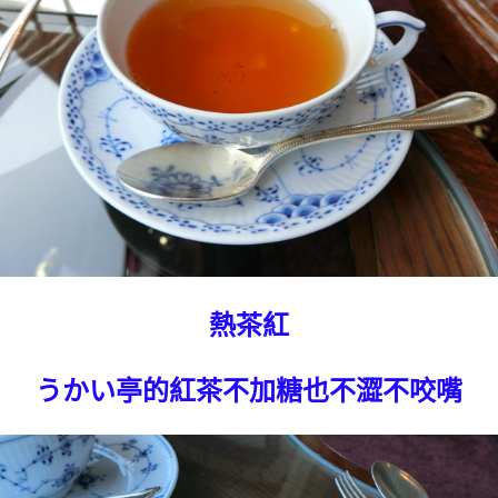
熱茶紅
うかい亭的紅茶不加糖也不澀不咬嘴