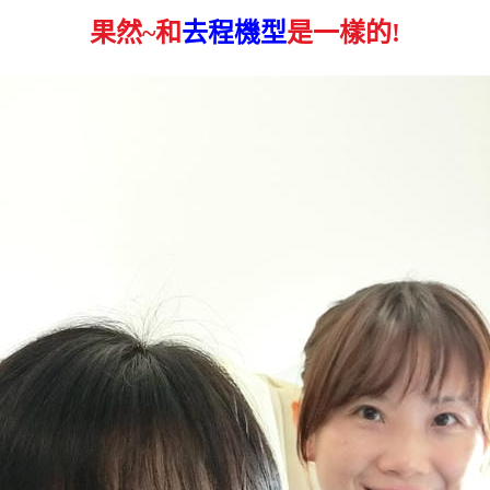
果然~和
去程機型
是一樣的!