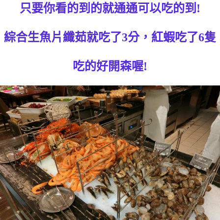
只要你看的到的就通通可以吃的到!
綜合生魚片纖茹就吃了3分，紅蝦吃了6隻
吃的好開森喔!