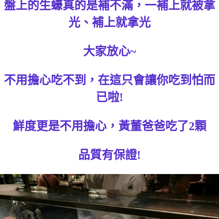
盤上的生蠔真的是補不滿，一補上就被拿
光、補上就拿光
大家放心~
不用擔心吃不到，在這只會讓你吃到怕而
已啦!
鮮度更是不用擔心，黃董爸爸吃了2顆
品質有保證!