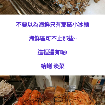
不要以為海鮮只有那區小冰櫃
海鮮區可不止那些~
這裡還有呢!
蛤蜊 淡菜