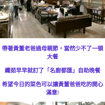
帶著黃董老爸過母親節，當然少不了一頓
大餐
纖茹早早就訂了「名廚都匯」自助晚餐
希望今日的菜色可以讓黃董爸爸吃的開心
滿意!