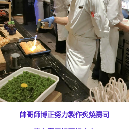
帥哥師博正努力製作炙燒壽司