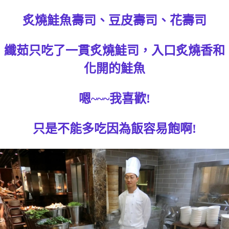
炙燒鮭魚壽司、豆皮壽司、花壽司
纖茹只吃了一貫炙燒鮭司，入口炙燒香和
化開的鮭魚
嗯~~~我喜歡!
只是不能多吃因為飯容易飽啊!