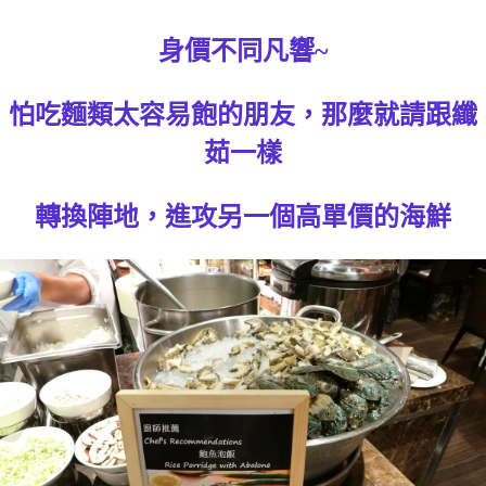
身價不同凡響~
怕吃麵類太容易飽的朋友，那麼就請跟纖
茹一樣
轉換陣地，進攻另一個高單價的海鮮