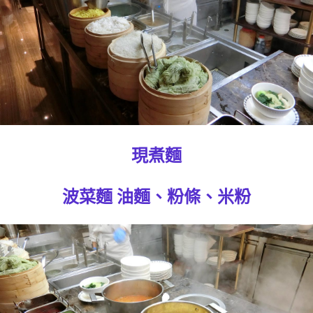
現煮麵
波菜麵 油麵、粉條、米粉