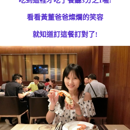
吃到這裡才吃了餐廳3分之1喔!
看看黃董爸爸燦爛的笑容
就知道訂這餐訂對了!