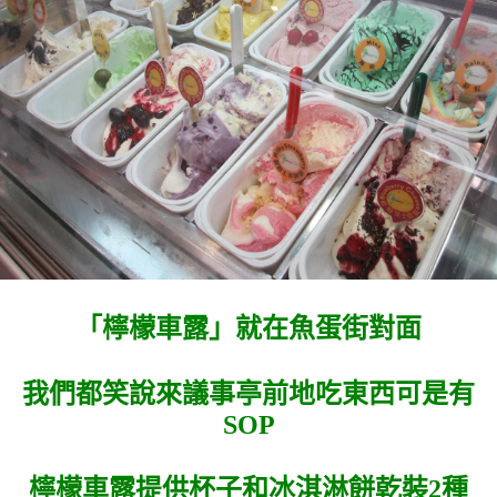
「檸檬車露」就在魚蛋街對面
我們都笑說來議事亭前地吃東西可是有
SOP
檸檬車露提供杯子和冰淇淋餅乾裝2種