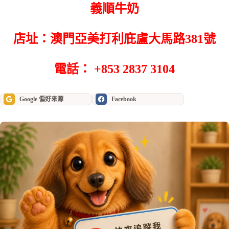
義順牛奶
店址：澳門亞美打利庇盧大馬路381號
電話： +853 2837 3104
Google 偏好來源
Facebook