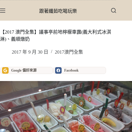
跳
至
跟著纖茹吃喝玩樂
主
要
內
【2017 澳門全集】議事亭前地檸檬車露(義大利式冰淇
容
淋)、義順燉奶
2017 年 9 月 30 日
2017澳門全集
Google 偏好來源
Facebook