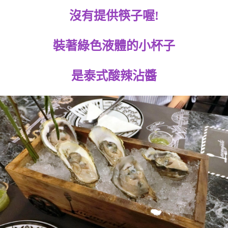
沒有提供筷子喔!
裝著綠色液體的小杯子
是泰式酸辣沾醬