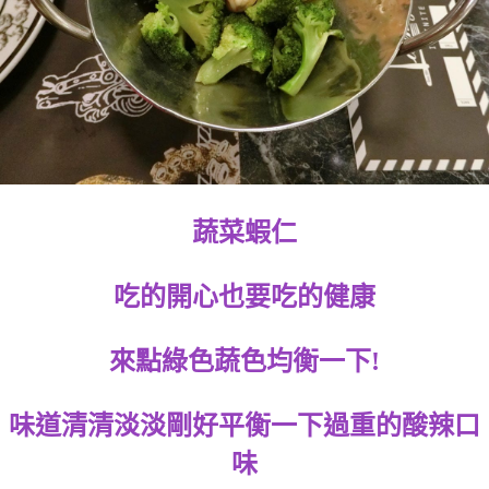
蔬菜蝦仁
吃的開心也要吃的健康
來點綠色蔬色均衡一下!
味道清清淡淡剛好平衡一下過重的酸辣口
味