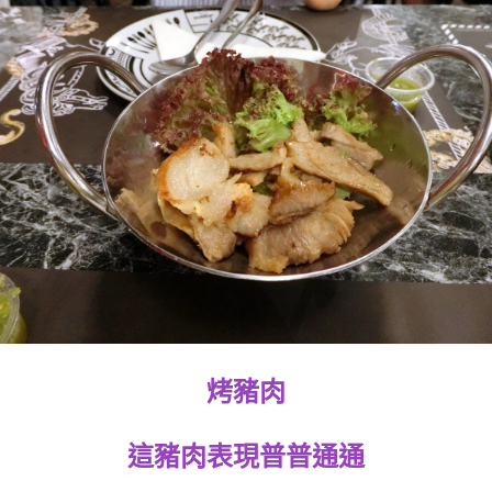
烤豬肉
這豬肉表現普普通通