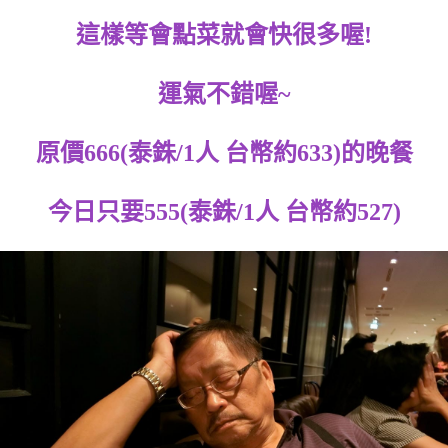
這樣等會點菜就會快很多喔!
運氣不錯喔~
原價666(泰銖/1人 台幣約633)的晚餐
今日只要555(泰銖/1人 台幣約527)