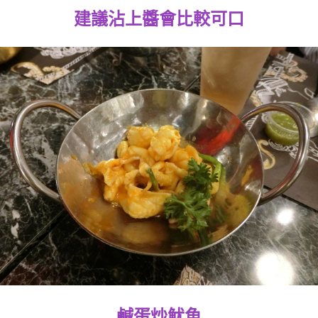
建議沾上醬會比較可口
鹹蛋炒魷魚