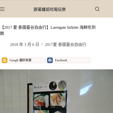
跳
至
跟著纖茹吃喝玩樂
主
要
內
【2017 夏 泰國曼谷自由行】Laemgate Infinite 海鮮吃到
容
飽
2018 年 3 月 6 日
2017夏 泰國曼谷自由行
Google 偏好來源
Facebook