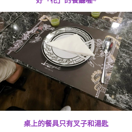
好「花」的餐廳喔~
桌上的餐具只有叉子和湯匙