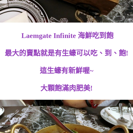
Laemgate Infinite 海鮮吃到飽
最大的賣點就是有生蠔可以吃、到、飽!
這生蠔有新鮮喔~
大顆飽滿肉肥美!