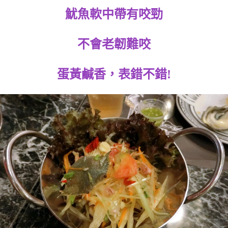
魷魚軟中帶有咬勁
不會老韌難咬
蛋黃鹹香，表錯不錯!