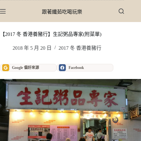
跳
至
跟著纖茹吃喝玩樂
主
要
內
【2017 冬 香港養豬行】生記粥品專家(附菜單)
容
2018 年 5 月 20 日
2017 冬 香港養豬行
Google 偏好來源
Facebook