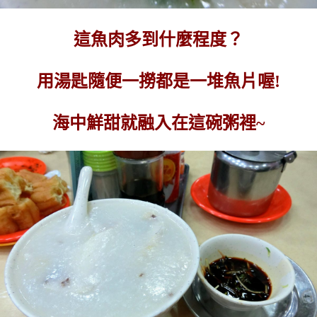
這魚肉多到什麼程度？
用湯匙隨便一撈都是一堆魚片喔!
海中鮮甜就融入在這碗粥裡~