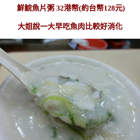
鮮鯇魚片粥 32港幣(約台幣128元)
大姐說一大早吃魚肉比較好消化