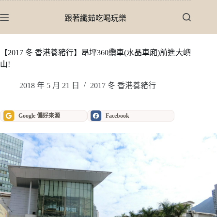
跳
至
跟著纖茹吃喝玩樂
主
要
內
【2017 冬 香港養豬行】昂坪360纜車(水晶車廂)前進大嶼
容
山!
2018 年 5 月 21 日
2017 冬 香港養豬行
Google 偏好來源
Facebook