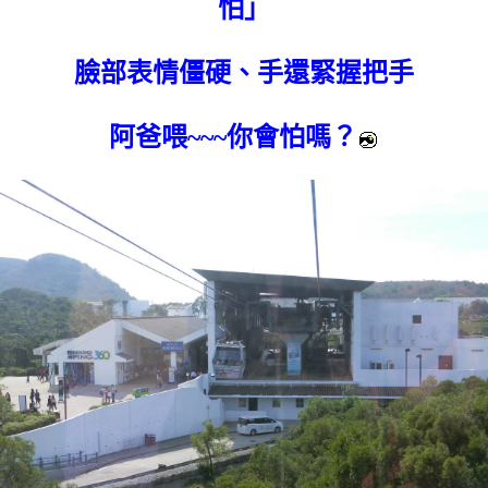
怕」
臉部表情僵硬、手還緊握把手
阿爸喂~~~你會怕嗎？