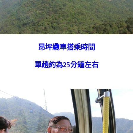
昂坪纜車搭乘時間
單趟約為25分鐘左右