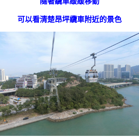
隨著纜車緩緩移動
可以看清楚昂坪纜車附近的景色