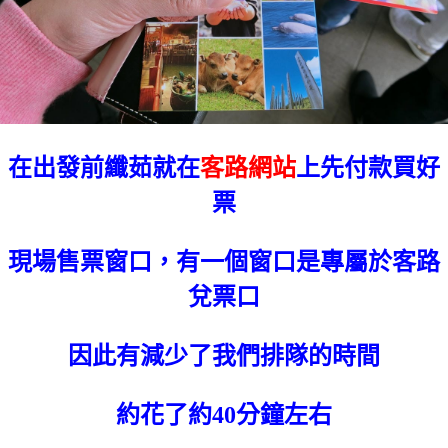
在出發前纖茹就在
客路網站
上先付款買好
票
現場售票窗口，有一個窗口是專屬於客路
兌票口
因此有減少了我們排隊的時間
約花了約40分鐘左右