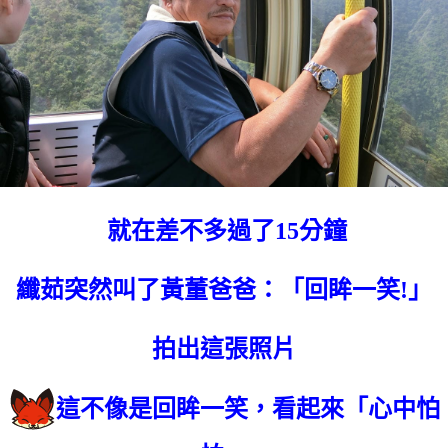
就在差不多過了15分鐘
纖茹突然叫了黃董爸爸：「回眸一笑!」
拍出這張照片
這不像是回眸一笑，看起來「心中怕