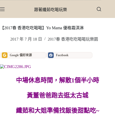
跳
至
跟著纖茹吃喝玩樂
主
要
內
【2017春 香港吃吃喝喝】Yo Mama 優格霜淇淋
容
2017 年 7 月 18 日
2017春 香港吃吃喝喝玩樂園
Google 偏好來源
Facebook
中場休息時間，解散1個半小時
黃董爸爸跑去逛太古城
纖茹和大姐準備找飯後甜點吃~