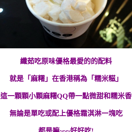
纖茹吃原味優格最愛的的配料
就是「麻糬」在香港稱為「糯米糍」
這一顆顆小顆麻糬QQ帶一點微甜和糯米香
無論是單吃或配上優格霜淇淋一塊吃
都是嘛~~~好好吃!