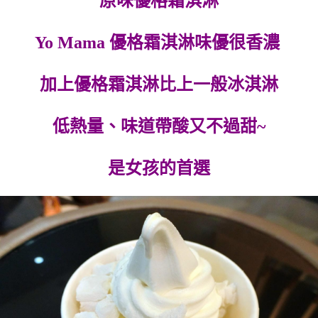
原味優格霜淇淋
Yo Mama 優格霜淇淋味優很香濃
加上優格霜淇淋比上一般冰淇淋
低熱量、味道帶酸又不過甜~
是女孩的首選