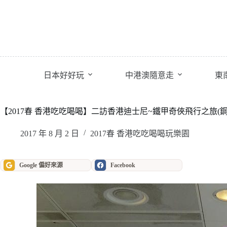
跳
至
主
要
內
容
日本好好玩
中港澳隨意走
東
【2017春 香港吃吃喝喝】二訪香港迪士尼~鐵甲奇俠飛行之旅(鋼
2017 年 8 月 2 日
2017春 香港吃吃喝喝玩樂園
Google 偏好來源
Facebook