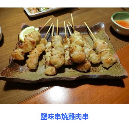
鹽味串燒雞肉串