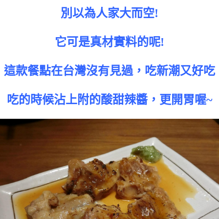
別以為人家大而空!
它可是真材實料的呢!
這款餐點在台灣沒有見過，吃新潮又好吃
吃的時候沾上附的酸甜辣醬，更開胃喔~