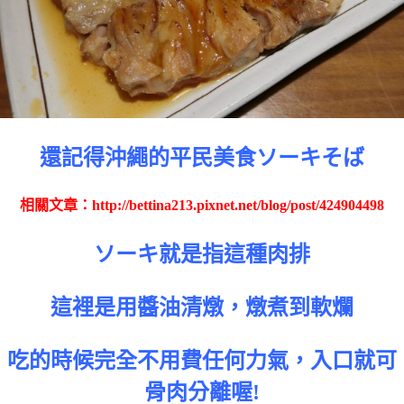
還記得沖繩的平民美食ソーキそば
相關文章：
http://bettina213.pixnet.net/blog/post/424904498
ソーキ就是指這種肉排
這裡是用醬油清燉，燉煮到軟爛
吃的時候完全不用費任何力氣，入口就可
骨肉分離喔!