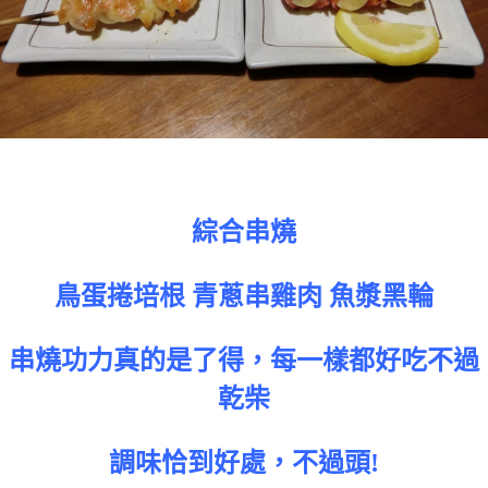
綜合串燒
鳥蛋捲培根 青蔥串雞肉 魚漿黑輪
串燒功力真的是了得，每一樣都好吃不過
乾柴
調味恰到好處，不過頭!