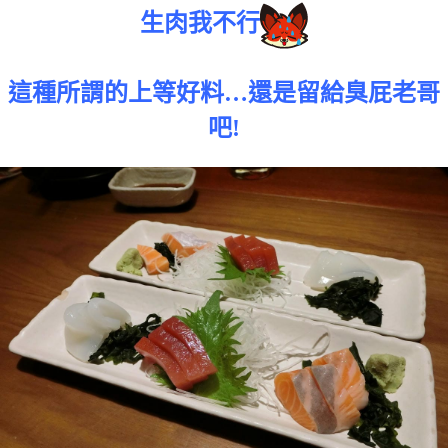
生肉我不行
這種所謂的上等好料…還是留給臭屁老哥
吧!