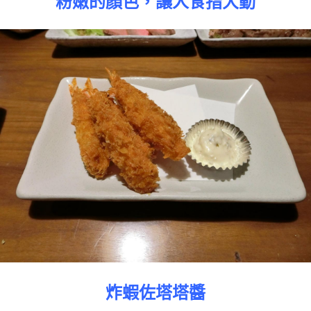
粉嫩的顏色，讓人食指大動
炸蝦佐塔塔醬