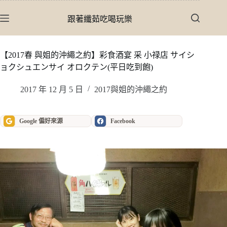
跳
至
跟著纖茹吃喝玩樂
主
要
內
【2017春 與姐的沖繩之約】彩食酒宴 采 小禄店 サイシ
容
ョクシュエンサイ オロクテン(平日吃到飽)
2017 年 12 月 5 日
2017與姐的沖繩之約
Google 偏好來源
Facebook