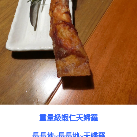
重量級蝦仁天婦羅
長長地~長長地~天婦羅