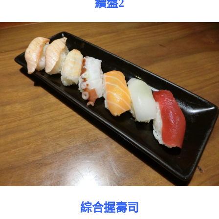
續盤2
綜合握壽司