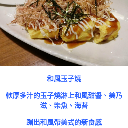
和風玉子燒
軟厚多汁的玉子燒淋上和風甜醬、美乃
滋、柴魚、海苔
蹦出和風帶美式的新食感