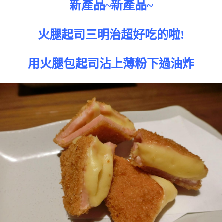
新產品~新產品~
火腿起司三明治超好吃的啦!
用火腿包起司沾上薄粉下過油炸