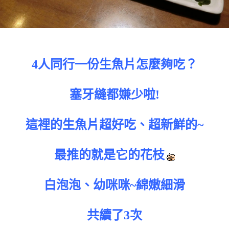
4人同行一份生魚片怎麼夠吃？
塞牙縫都嫌少啦!
這裡的生魚片超好吃、超新鮮的~
最推的就是它的花枝
白泡泡、幼咪咪~綿嫩細滑
共續了3次