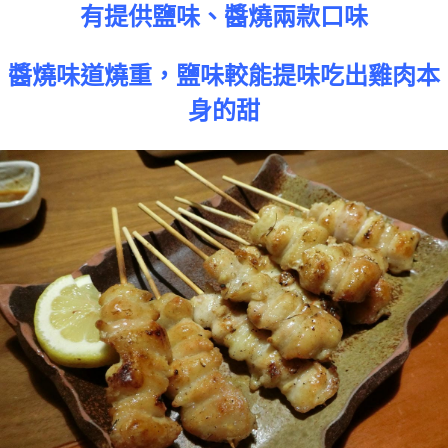
有提供鹽味、醬燒兩款口味
醬燒味道燒重，鹽味較能提味吃出雞肉本
身的甜