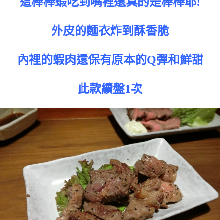
這棒棒蝦吃到嘴裡還真的是棒棒耶!
外皮的麵衣炸到酥香脆
內裡的蝦肉還保有原本的Q彈和鮮甜
此款續盤1次