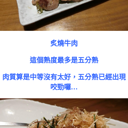
炙燒牛肉
這個熟度最多是五分熟
肉質算是中等沒有太好，五分熟已經出現
咬勁囉…