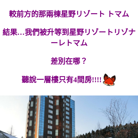
較前方的那兩棟星野リゾート トマム
結果…我們被升等到星野リゾートリゾナ
ーレトマム
差別在哪？
聽說一層樓只有4間房!!!!