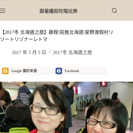
跳
至
跟著纖茹吃喝玩樂
主
要
內
【2017冬 北海道之旅】啟程!前進北海道!星野渡假村リ
容
ゾートリゾナーレトマ
2017 年 5 月 5 日
2017冬 北海道之旅
Google 偏好來源
Facebook