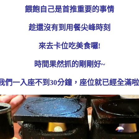
餵飽自己是首推重要的事情
趁還沒有到用餐尖峰時刻
來去卡位吃美食囉!
時間果然抓的剛剛好~
我們一入座不到30分鐘，座位就已經全滿啦