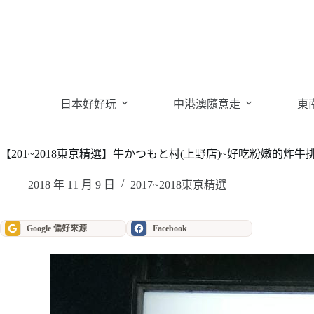
跳
至
主
要
內
容
日本好好玩
中港澳隨意走
東
【201~2018東京精選】牛かつもと村(上野店)~好吃粉嫩的炸牛排
2018 年 11 月 9 日
2017~2018東京精選
Google 偏好來源
Facebook