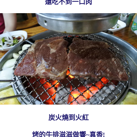
還吃不到一口肉
炭火燒到火紅
烤的牛排滋滋做響~真香!