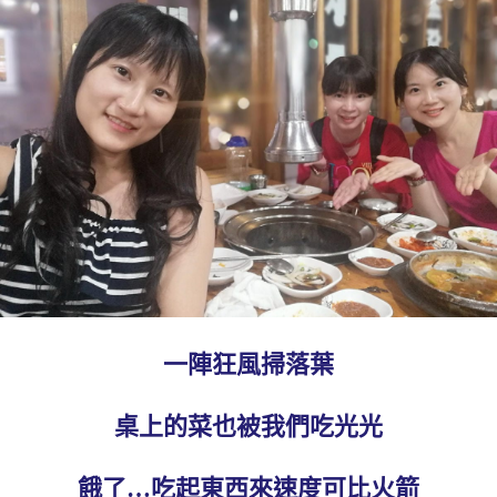
一陣狂風掃落葉
桌上的菜也被我們吃光光
餓了…吃起東西來速度可比火箭