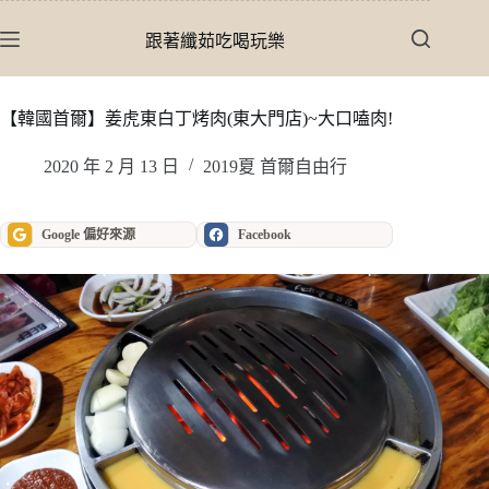
跳
至
跟著纖茹吃喝玩樂
主
要
內
【韓國首爾】姜虎東白丁烤肉(東大門店)~大口嗑肉!
容
2020 年 2 月 13 日
2019夏 首爾自由行
Google 偏好來源
Facebook