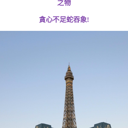
之物
貪心不足蛇吞象!