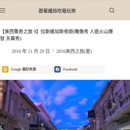
跳
至
跟著纖茹吃喝玩樂
主
要
內
【美西驚奇之旅 9】拉斯維加斯夜遊(雕像秀 人造火山爆
容
發 天幕秀)
2016 年 11 月 20 日
2016美西之旅(夏)
Google 偏好來源
Facebook