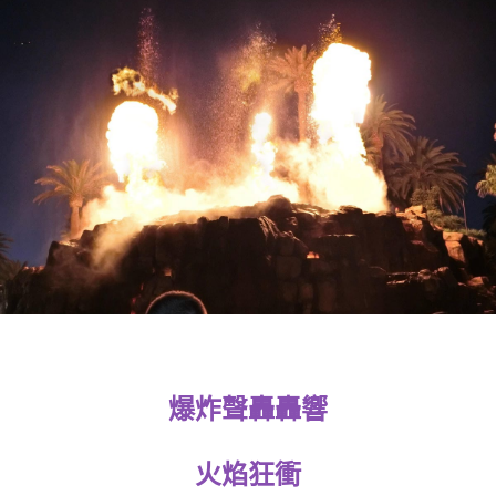
爆炸聲轟轟響
火焰狂衝