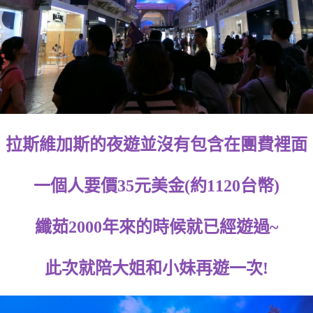
拉斯維加斯的夜遊並沒有包含在團費裡面
一個人要價35元美金(約1120台幣)
纖茹2000年來的時候就已經遊過~
此次就陪大姐和小妹再遊一次!