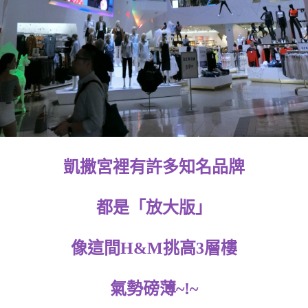
凱撒宮裡有許多知名品牌
都是「放大版」
像這間H&M挑高3層樓
氣勢磅薄~!~