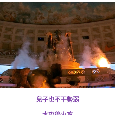
兒子也不干勢弱
水攻後火攻