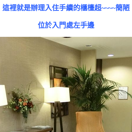
這裡就是辦理入住手續的櫃檯超~~~~簡陋
位於入門處左手邊