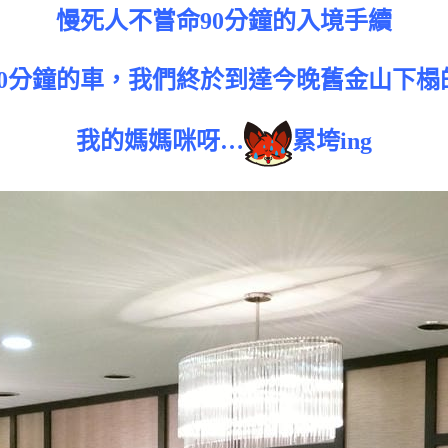
慢死人不嘗命90分鐘的入境手續
40分鐘的車，我們終於到達今晚舊金山下榻
我的媽媽咪呀…
累垮ing