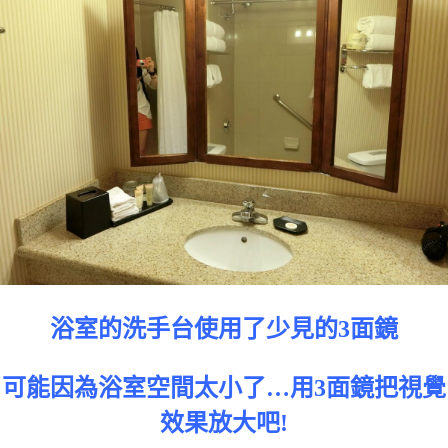
浴室的洗手台使用了少見的3面鏡
可能因為浴室空間太小了…用3面鏡把視覺
效果放大吧!