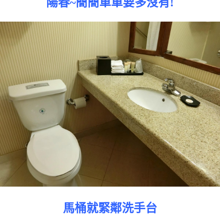
陽春~簡簡單單要多沒有!
馬桶就緊鄰洗手台