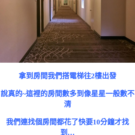
拿到房間我們搭電梯往2樓出發
說真的~這裡的房間數多到像星星一般數不
清
我們連找個房間都花了快要10分鐘才找
到…