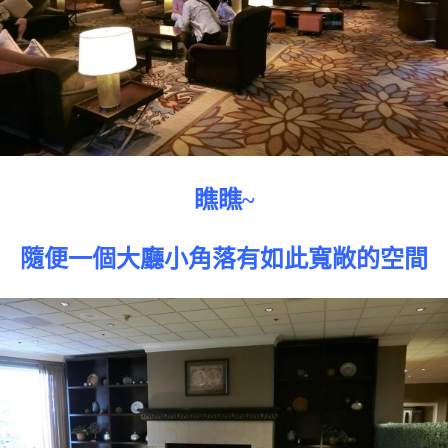
瞧瞧~
隨便一個大廳小角落有如此寬敞的空間