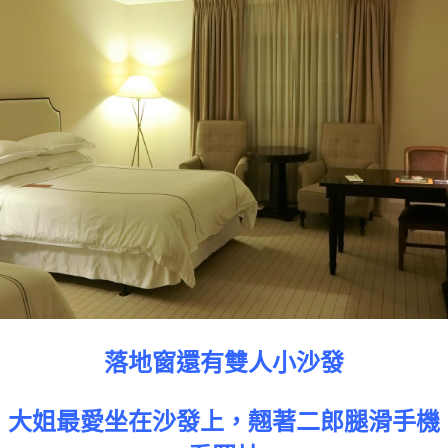
落地窗還有雙人小沙發
大姐最愛坐在沙發上，翹著二郎腿滑手機