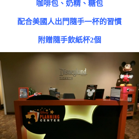
咖啡包、奶精、糖包
配合美國人出門隨手一杯的習慣
附贈隨手飲紙杯2個