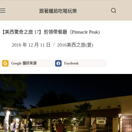
跳
至
跟著纖茹吃喝玩樂
主
要
內
【美西驚奇之旅 17】剪領帶餐廳（Pinnacle Peak)
容
2016 年 12 月 11 日
2016美西之旅(夏)
Google 偏好來源
Facebook