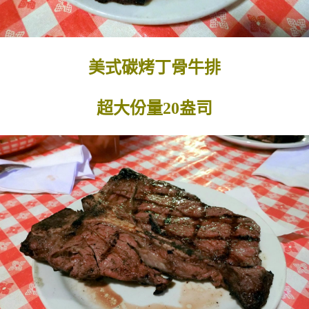
美式碳烤丁骨牛排
超大份量20盎司