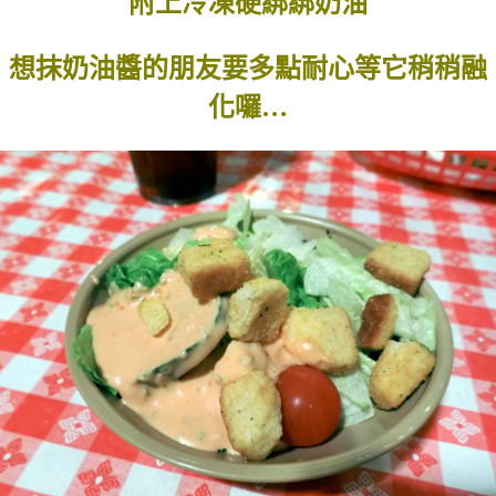
附上冷凍硬綁綁奶油
想抹奶油醬的朋友要多點耐心等它稍稍融
化囉…